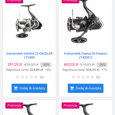
Promocja
Promocja
Kołowrotek DAIWA 23 EXCELER
Kołowrotek Daiwa 26 Freams
LT2500
LT4000-C
Cena
351,20 zł
Cena
439,00 zł
Cena
463,20 zł
Cena
579,00 zł
-20%
-20%
Najniższa cena:
podstawowa
324,86 zł
+8%
Najniższa cena:
podstawowa
434,25 zł
+7%
(
0
)
(
0
)


Dodaj do koszyka
Dodaj do koszyka
Promocja
Promocja