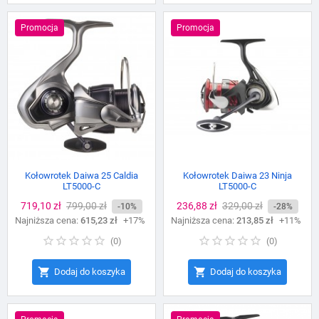
Promocja
Promocja
Kołowrotek Daiwa 25 Caldia
Kołowrotek Daiwa 23 Ninja
LT5000-C
LT5000-C
Cena
719,10 zł
Cena
799,00 zł
Cena
236,88 zł
Cena
329,00 zł
-10%
-28%
Najniższa cena:
podstawowa
615,23 zł
+17%
Najniższa cena:
podstawowa
213,85 zł
+11%
(
0
)
(
0
)


Dodaj do koszyka
Dodaj do koszyka