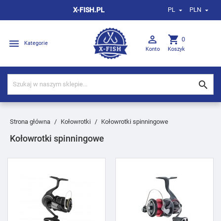
X-FISH.PL
PL
PLN



shopping_cart
0

Kategorie
Konto
Koszyk

Strona główna
Kołowrotki
Kołowrotki spinningowe
Kołowrotki spinningowe