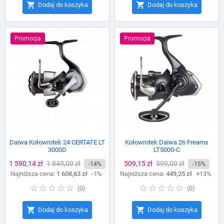


Dodaj do koszyka
Dodaj do koszyka
Promocja
Promocja
Daiwa Kołowrotek 24 CERTATE LT
Kołowrotek Daiwa 26 Freams
3000D
LT5000-C
Cena
1 590,14 zł
Cena
1 849,00 zł
Cena
509,15 zł
Cena
599,00 zł
-14%
-15%
Najniższa cena:
podstawowa
1 608,63 zł
-1%
Najniższa cena:
podstawowa
449,25 zł
+13%
(
0
)
(
0
)


Dodaj do koszyka
Dodaj do koszyka