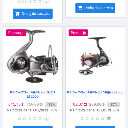
(
0
)

Dodaj do koszyka

Dodaj do koszyka
Promocja
Promocja
Kołowrotek Daiwa 25 Caldia
Kołowrotek Daiwa 23 Ninja LT2500
LT2500
Cena
645,15 zł
Cena
759,00 zł
Cena
182,07 zł
Cena
289,00 zł
-15%
-37%
Najniższa cena:
podstawowa
607,20 zł
+6%
Najniższa cena:
podstawowa
187,85 zł
-3%
(
0
)
(
0
)