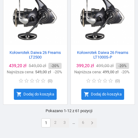
Kołowrotek Daiwa 26 Freams
Kołowrotek Daiwa 26 Freams
LT2500
LT1000S-P
Cena
439,20 zł
Cena
549,00 zł
Cena
399,20 zł
Cena
499,00 zł
-20%
-20%
Najniższa cena:
podstawowa
549,00 zł
-20%
Najniższa cena:
podstawowa
499,00 zł
-20%
(
0
)
(
0
)


Dodaj do koszyka
Dodaj do koszyka
Pokazano 1-12 z 61 pozycji

2
3
…
6
1