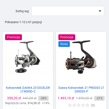

Sortuj wg:
Pokazano 1-12 z 61 pozycji
Promocja
Promocja
Nowy
Kołowrotek DAIWA 23 EXCELER
Daiwa Kołowrotek 21 PRESSO LT
LT4000D-C
2000SS-P
Cena
359,20 zł
Cena
449,00 zł
Cena
1 493,10 zł
Cena
1 890,00 zł
-20%
-21%
Najniższa cena:
podstawowa
314,30 zł
+14%
podstawowa
(
0
)