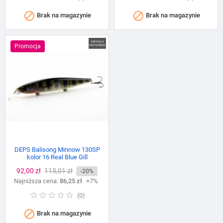


Brak na magazynie
Brak na magazynie
Promocja
DEPS Balisong Minnow 130SP
kolor 16 Real Blue Gill
Cena
92,00 zł
Cena
115,01 zł
-20%
Najniższa cena:
podstawowa
86,25 zł
+7%
(
0
)

Brak na magazynie