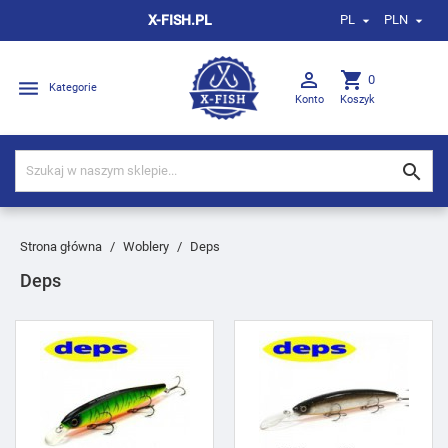
X-FISH.PL
PL
PLN



shopping_cart
0

Kategorie
Konto
Koszyk

Strona główna
Woblery
Deps
Deps