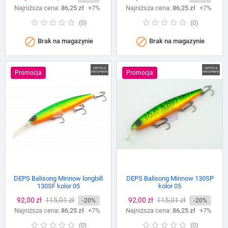
Najniższa cena:
podstawowa
86,25 zł
+7%
Najniższa cena:
podstawowa
86,25 zł
+7%
(
0
)
(
0
)


Brak na magazynie
Brak na magazynie
Promocja
Promocja
DEPS Balisong Minnow longbill
DEPS Balisong Minnow 130SP
130SF kolor 05
kolor 05
Cena
92,00 zł
Cena
115,01 zł
Cena
92,00 zł
Cena
115,01 zł
-20%
-20%
Najniższa cena:
podstawowa
86,25 zł
+7%
Najniższa cena:
podstawowa
86,25 zł
+7%
(
0
)
(
0
)