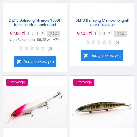
DEPS Balisong Minnow 130SP
DEPS Balisong Minnow longbill
kolor 07 Blue Back Shad
130SF kolor 07
Cena
92,00 zł
Cena
115,01 zł
Cena
92,00 zł
Cena
115,01 zł
-20%
-20%
Najniższa cena:
podstawowa
86,25 zł
+7%
podstawowa
(
0
)
(
0
)

Dodaj do koszyka

Dodaj do koszyka
Promocja
Promocja