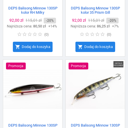
DEPS Balisong Minnow 130SP
DEPS Balisong Minnow 130SP
kolor RH Milky
kolor 35 Prism Gill
Cena
92,00 zł
Cena
115,01 zł
Cena
92,00 zł
Cena
115,01 zł
-20%
-20%
Najniższa cena:
podstawowa
80,50 zł
+14%
Najniższa cena:
podstawowa
86,25 zł
+7%
(
0
)
(
0
)


Dodaj do koszyka
Dodaj do koszyka
Promocja
Promocja
DEPS Balisong Minnow 130SP
DEPS Balisong Minnow 130SP