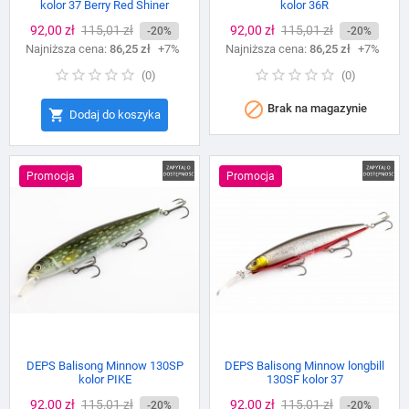
kolor 37 Berry Red Shiner
kolor 36R
Cena
92,00 zł
Cena
115,01 zł
Cena
92,00 zł
Cena
115,01 zł
-20%
-20%
Najniższa cena:
podstawowa
86,25 zł
+7%
Najniższa cena:
podstawowa
86,25 zł
+7%
(
0
)
(
0
)

Brak na magazynie

Dodaj do koszyka
Promocja
Promocja
DEPS Balisong Minnow 130SP
DEPS Balisong Minnow longbill
kolor PIKE
130SF kolor 37
Cena
92,00 zł
Cena
115,01 zł
Cena
92,00 zł
Cena
115,01 zł
-20%
-20%