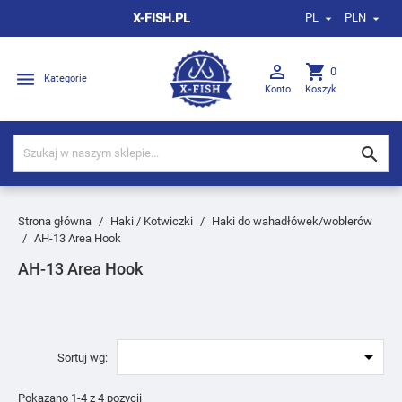
X-FISH.PL
PL
PLN



shopping_cart
0

Kategorie
Konto
Koszyk

Strona główna
Haki / Kotwiczki
Haki do wahadłówek/woblerów
AH-13 Area Hook
AH-13 Area Hook

Sortuj wg:
Pokazano 1-4 z 4 pozycji