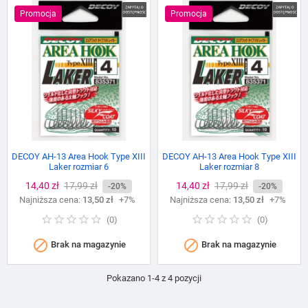
Promocja
Promocja
DECOY AH-13 Area Hook Type XIII
DECOY AH-13 Area Hook Type XIII
Laker rozmiar 6
Laker rozmiar 8
Cena
14,40 zł
Cena
17,99 zł
Cena
14,40 zł
Cena
17,99 zł
-20%
-20%
Najniższa cena:
podstawowa
13,50 zł
+7%
Najniższa cena:
podstawowa
13,50 zł
+7%
(
0
)
(
0
)


Brak na magazynie
Brak na magazynie
Pokazano 1-4 z 4 pozycji