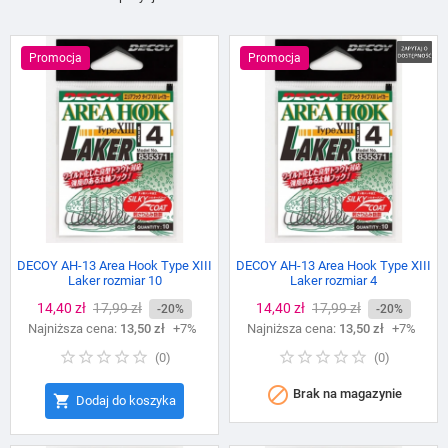
Promocja
Promocja
DECOY AH-13 Area Hook Type XIII
DECOY AH-13 Area Hook Type XIII
Laker rozmiar 10
Laker rozmiar 4
Cena
14,40 zł
Cena
17,99 zł
Cena
14,40 zł
Cena
17,99 zł
-20%
-20%
Najniższa cena:
podstawowa
13,50 zł
+7%
Najniższa cena:
podstawowa
13,50 zł
+7%
(
0
)
(
0
)

Brak na magazynie

Dodaj do koszyka