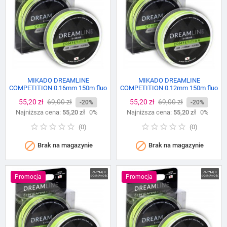
MIKADO DREAMLINE
MIKADO DREAMLINE
COMPETITION 0.16mm 150m fluo
COMPETITION 0.12mm 150m fluo
green
green
Cena
55,20 zł
Cena
69,00 zł
Cena
55,20 zł
Cena
69,00 zł
-20%
-20%
Najniższa cena:
podstawowa
55,20 zł
0%
Najniższa cena:
podstawowa
55,20 zł
0%
(
0
)
(
0
)


Brak na magazynie
Brak na magazynie
Promocja
Promocja