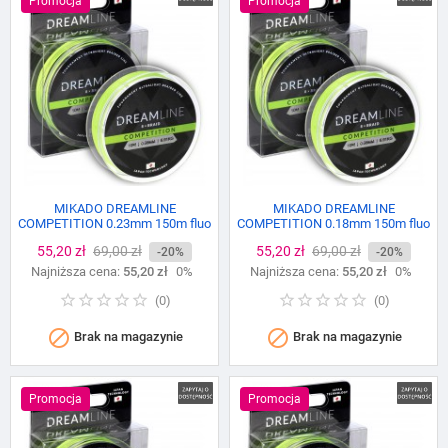
Promocja
Promocja
MIKADO DREAMLINE
MIKADO DREAMLINE
COMPETITION 0.23mm 150m fluo
COMPETITION 0.18mm 150m fluo
green
green
Cena
55,20 zł
Cena
69,00 zł
Cena
55,20 zł
Cena
69,00 zł
-20%
-20%
Najniższa cena:
podstawowa
55,20 zł
0%
Najniższa cena:
podstawowa
55,20 zł
0%
(
0
)
(
0
)


Brak na magazynie
Brak na magazynie
Promocja
Promocja