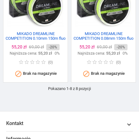
MIKADO DREAMLINE
MIKADO DREAMLINE
COMPETITION 0.10mm 150m fluo
COMPETITION 0.08mm 150m fluo
green
green
Cena
55,20 zł
Cena
69,00 zł
Cena
55,20 zł
Cena
69,00 zł
-20%
-20%
Najniższa cena:
podstawowa
55,20 zł
0%
Najniższa cena:
podstawowa
55,20 zł
0%
(
0
)
(
0
)


Brak na magazynie
Brak na magazynie
Pokazano 1-8 z 8 pozycji
Kontakt

Informacje