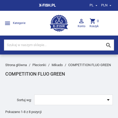
X-FISH.PL
PL
PLN



shopping_cart
0

Kategorie
Konto
Koszyk

Strona główna
Plecionki
Mikado
COMPETITION FLUO GREEN
COMPETITION FLUO GREEN

Sortuj wg:
Pokazano 1-8 z 8 pozycji