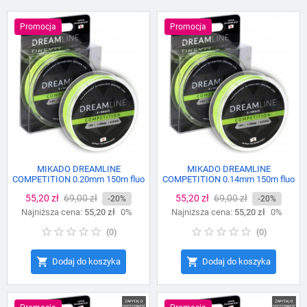
Promocja
Promocja
MIKADO DREAMLINE
MIKADO DREAMLINE
COMPETITION 0.20mm 150m fluo
COMPETITION 0.14mm 150m fluo
green
green
Cena
55,20 zł
Cena
69,00 zł
Cena
55,20 zł
Cena
69,00 zł
-20%
-20%
Najniższa cena:
podstawowa
55,20 zł
0%
Najniższa cena:
podstawowa
55,20 zł
0%
(
0
)
(
0
)


Dodaj do koszyka
Dodaj do koszyka