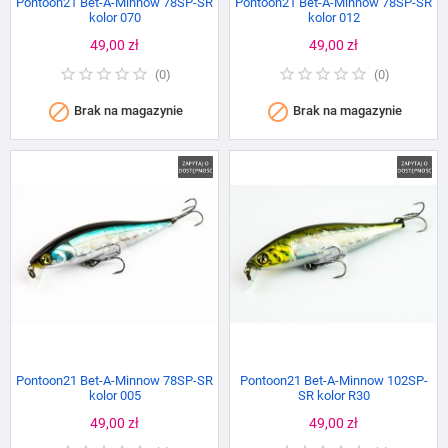
Pontoon21 Bet-A-Minnow 78SP-SR
Pontoon21 Bet-A-Minnow 78SP-SR
kolor 070
kolor 012
Cena
49,00 zł
Cena
49,00 zł
(
0
)
(
0
)


Brak na magazynie
Brak na magazynie
Pontoon21 Bet-A-Minnow 78SP-SR
Pontoon21 Bet-A-Minnow 102SP-
kolor 005
SR kolor R30
Cena
49,00 zł
Cena
49,00 zł