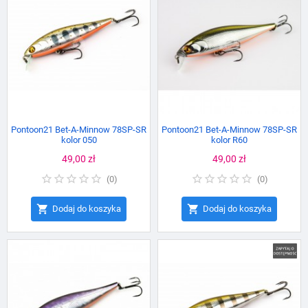
Pontoon21 Bet-A-Minnow 78SP-SR
Pontoon21 Bet-A-Minnow 78SP-SR
kolor 050
kolor R60
Cena
49,00 zł
Cena
49,00 zł
(
0
)
(
0
)


Dodaj do koszyka
Dodaj do koszyka