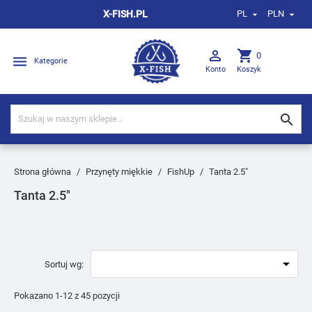
X-FISH.PL
PL
PLN



shopping_cart
0

Kategorie
Konto
Koszyk

Strona główna
Przynęty miękkie
FishUp
Tanta 2.5″
Tanta 2.5″

Sortuj wg:
Pokazano 1-12 z 45 pozycji