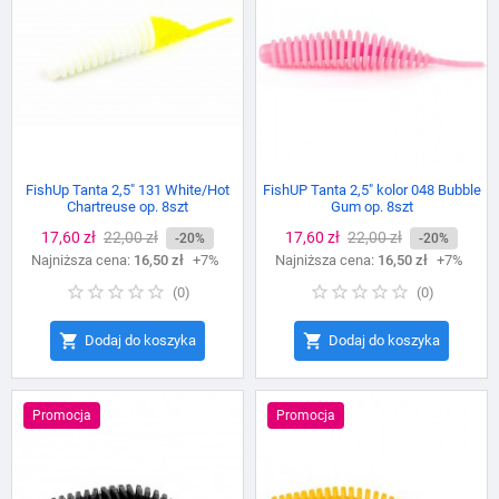
FishUp Tanta 2,5″ 131 White/Hot
FishUP Tanta 2,5" kolor 048 Bubble
Chartreuse op. 8szt
Gum op. 8szt
Cena
17,60 zł
Cena
22,00 zł
Cena
17,60 zł
Cena
22,00 zł
-20%
-20%
Najniższa cena:
podstawowa
16,50 zł
+7%
Najniższa cena:
podstawowa
16,50 zł
+7%
(
0
)
(
0
)


Dodaj do koszyka
Dodaj do koszyka
Promocja
Promocja