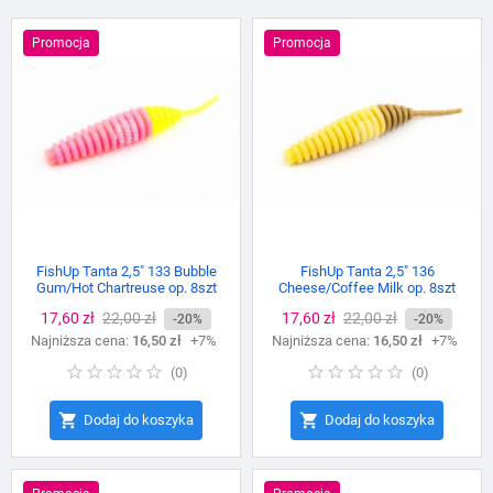
Promocja
Promocja
FishUp Tanta 2,5″ 133 Bubble
FishUp Tanta 2,5″ 136
Gum/Hot Chartreuse op. 8szt
Cheese/Coffee Milk op. 8szt
Cena
17,60 zł
Cena
22,00 zł
Cena
17,60 zł
Cena
22,00 zł
-20%
-20%
Najniższa cena:
podstawowa
16,50 zł
+7%
Najniższa cena:
podstawowa
16,50 zł
+7%
(
0
)
(
0
)


Dodaj do koszyka
Dodaj do koszyka