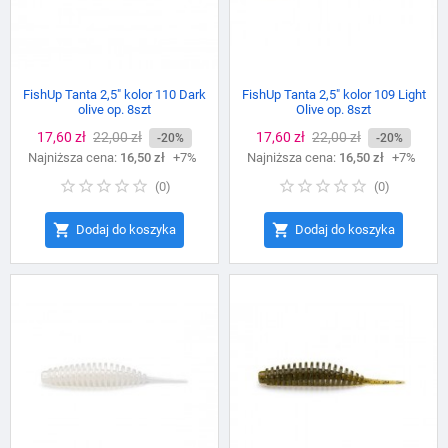
FishUp Tanta 2,5″ kolor 110 Dark
FishUp Tanta 2,5″ kolor 109 Light
olive op. 8szt
Olive op. 8szt
Cena
17,60 zł
Cena
22,00 zł
Cena
17,60 zł
Cena
22,00 zł
-20%
-20%
Najniższa cena:
podstawowa
16,50 zł
+7%
Najniższa cena:
podstawowa
16,50 zł
+7%
(
0
)
(
0
)


Dodaj do koszyka
Dodaj do koszyka