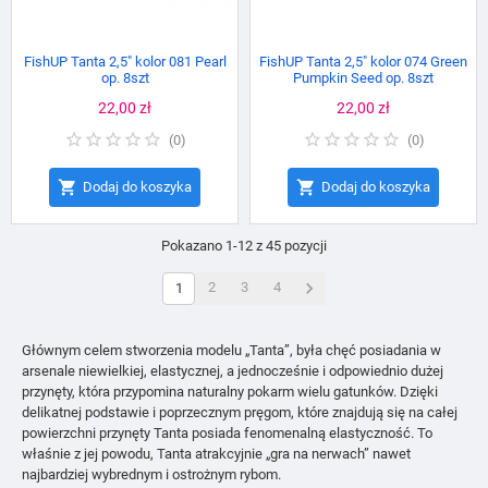
FishUP Tanta 2,5" kolor 081 Pearl
FishUP Tanta 2,5" kolor 074 Green
op. 8szt
Pumpkin Seed op. 8szt
Cena
22,00 zł
Cena
22,00 zł
(
0
)
(
0
)


Dodaj do koszyka
Dodaj do koszyka
Pokazano 1-12 z 45 pozycji

2
3
4
1
Głównym celem stworzenia modelu „Tanta”, była chęć posiadania w
arsenale niewielkiej, elastycznej, a jednocześnie i odpowiednio dużej
przynęty, która przypomina naturalny pokarm wielu gatunków. Dzięki
delikatnej podstawie i poprzecznym pręgom, które znajdują się na całej
powierzchni przynęty Tanta posiada fenomenalną elastyczność. To
właśnie z jej powodu, Tanta atrakcyjnie „gra na nerwach” nawet
najbardziej wybrednym i ostrożnym rybom.