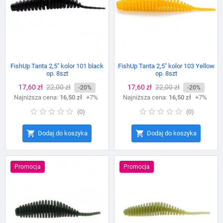
FishUp Tanta 2,5″ kolor 101 black
FishUp Tanta 2,5″ kolor 103 Yellow
op. 8szt
op. 8szt
Cena
17,60 zł
Cena
22,00 zł
Cena
17,60 zł
Cena
22,00 zł
-20%
-20%
Najniższa cena:
podstawowa
16,50 zł
+7%
Najniższa cena:
podstawowa
16,50 zł
+7%
(
0
)
(
0
)


Dodaj do koszyka
Dodaj do koszyka
Promocja
Promocja