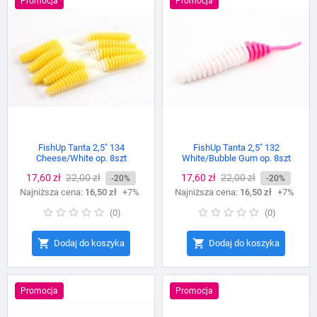
Promocja
Promocja
FishUp Tanta 2,5″ 134
FishUp Tanta 2,5″ 132
Cheese/White op. 8szt
White/Bubble Gum op. 8szt
Cena
17,60 zł
Cena
22,00 zł
Cena
17,60 zł
Cena
22,00 zł
-20%
-20%
Najniższa cena:
podstawowa
16,50 zł
+7%
Najniższa cena:
podstawowa
16,50 zł
+7%
(
0
)
(
0
)


Dodaj do koszyka
Dodaj do koszyka
Promocja
Promocja