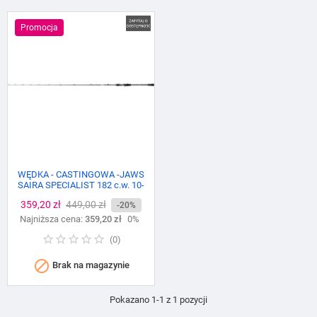
Promocja
WĘDKA - CASTINGOWA -JAWS
SAIRA SPECIALIST 182 c.w. 10-
70g (1 sec.)
Cena
359,20 zł
Cena
449,00 zł
-20%
Najniższa cena:
podstawowa
359,20 zł
0%
(
0
)

Brak na magazynie
Pokazano 1-1 z 1 pozycji