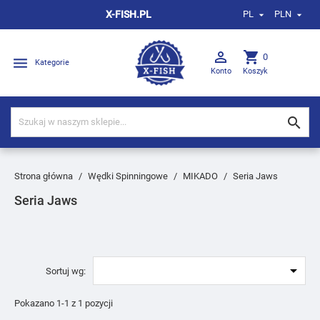
X-FISH.PL
PL
PLN



shopping_cart
0

Kategorie
Konto
Koszyk

Strona główna
Wędki Spinningowe
MIKADO
Seria Jaws
Seria Jaws

Sortuj wg:
Pokazano 1-1 z 1 pozycji