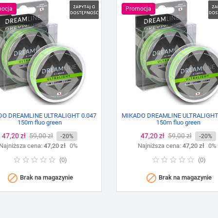
ocja
Promocja
DO DREAMLINE ULTRALIGHT 0.047
MIKADO DREAMLINE ULTRALIGHT 
150m fluo green
150m fluo green
Cena
47,20 zł
Cena
59,00 zł
Cena
47,20 zł
Cena
59,00 zł
-20%
-20%
Najniższa cena:
podstawowa
47,20 zł
0%
Najniższa cena:
podstawowa
47,20 zł
0%
(
0
)
(
0
)


Brak na magazynie
Brak na magazynie