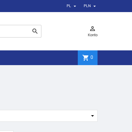


PL
PLN


Konto
shopping_cart
0
