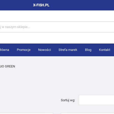
X-FISH.PL
główna
Promocje
Nowości
Strefa marek
Blog
Kontakt
LUO GREEN
Sortuj wg: