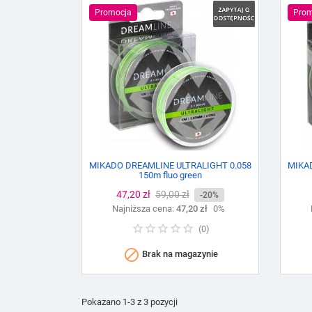
Promocja
Prom
MIKADO DREAMLINE ULTRALIGHT 0.058
MIKA
150m fluo green
Cena
47,20 zł
Cena
59,00 zł
-20%
Najniższa cena:
podstawowa
47,20 zł
0%
(
0
)

Brak na magazynie
Pokazano 1-3 z 3 pozycji