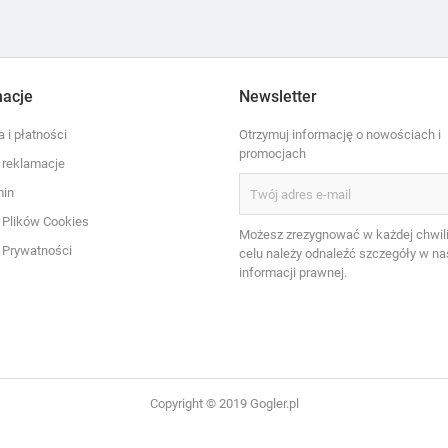
macje
Newsletter
 i płatności
Otrzymuj informację o nowościach i
promocjach
i reklamacje
min
a Plików Cookies
Możesz zrezygnować w każdej chwili
a Prywatności
celu należy odnaleźć szczegóły w na
informacji prawnej.
Copyright © 2019 Gogler.pl