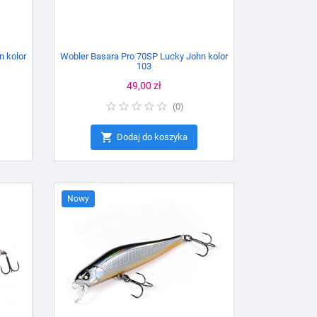
n kolor
Wobler Basara Pro 70SP Lucky John kolor
103
Cena
49,00 zł
(
0
)

Dodaj do koszyka
Nowy