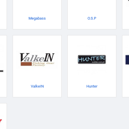
Megabass
O.S.P
ValkeIN
Hunter