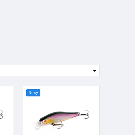

Nowy