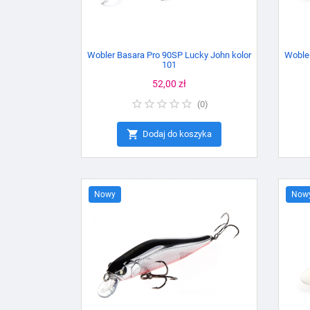
Wobler Basara Pro 90SP Lucky John kolor
Wobler
101
Cena
52,00 zł
(
0
)

Dodaj do koszyka
Nowy
Now