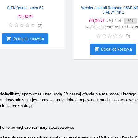
SIEK Oska L kolor 52
Wobler Jackall Rerange 95SP M
LIVELY PIKE
Cena
25,00 zł
Cena
60,00 zł
Cena
75,01 zł
-20%
(
0
)
Najniższa cena:
podstawowa
75,01 zł
-20
(
0
)

Dodaj do koszyka

Dodaj do koszyka
poświęciliśmy sporo czasu nad wodą. W naszej ofercie nie ma modelu którego
iemu doświadczeniu jesteśmy w stanie dobrać odpowiedni produkt do waszyc
olenie oraz pstrągi.
okonie po większe rozmiary szczupakowe.