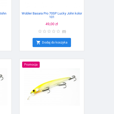
John
Wobler Basara Pro 70SP Lucky John kolor
101
Cena
49,00 zł
(
0
)

Dodaj do koszyka
Promocja