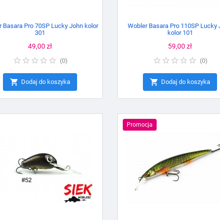
 Basara Pro 70SP Lucky John kolor
Wobler Basara Pro 110SP Lucky 
301
kolor 101
Cena
49,00 zł
Cena
59,00 zł
(
0
)
(
0
)


Dodaj do koszyka
Dodaj do koszyka
Promocja