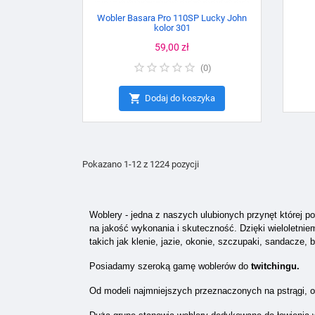
Wobler Basara Pro 110SP Lucky John
kolor 301
Cena
59,00 zł
(
0
)

Dodaj do koszyka
Pokazano 1-12 z 1224 pozycji
Woblery - jedna z naszych ulubionych przynęt której 
na jakość wykonania i skuteczność. Dzięki wieloletn
takich jak klenie, jazie, okonie, szczupaki, sandacze, b
Posiadamy szeroką gamę woblerów do
twitchingu.
Od modeli najmniejszych przeznaczonych na pstrągi, 