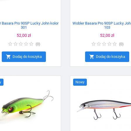
 Basara Pro 90SP Lucky John kolor
Wobler Basara Pro 90SP Lucky Joh
301
103
Cena
52,00 zł
Cena
52,00 zł
(
0
)
(
0
)


Dodaj do koszyka
Dodaj do koszyka
y
Nowy