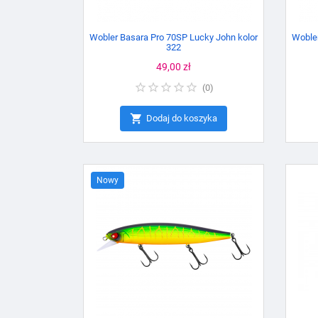
Wobler Basara Pro 70SP Lucky John kolor
Wobler
322
Cena
49,00 zł
(
0
)

Dodaj do koszyka
Nowy