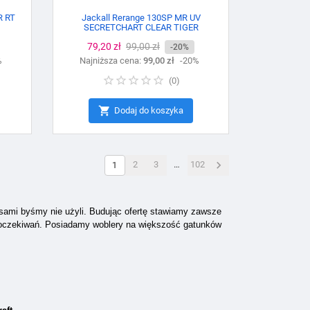
R RT
Jackall Rerange 130SP MR UV
SECRETCHART CLEAR TIGER
Cena
79,20 zł
Cena
99,00 zł
-20%
%
Najniższa cena:
podstawowa
99,00 zł
-20%
(
0
)

Dodaj do koszyka

2
3
…
102
1
 sami byśmy nie użyli. Budując ofertę stawiamy zawsze
h oczekiwań. Posiadamy woblery na większość gatunków