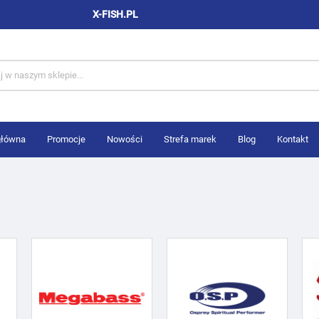
X-FISH.PL
główna
Promocje
Nowości
Strefa marek
Blog
Kontakt