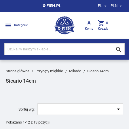
X-FISH.PL
PL
PLN



shopping_cart
0

Kategorie
Konto
Koszyk

Strona główna
Przynęty miękkie
Mikado
Sicario 14cm
Sicario 14cm

Sortuj wg:
Pokazano 1-12 z 13 pozycji