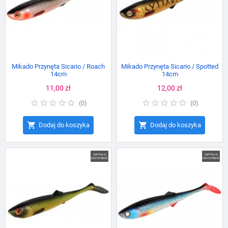
Mikado Przynęta Sicario / Roach
Mikado Przynęta Sicario / Spotted
14cm
14cm
Cena
11,00 zł
Cena
12,00 zł
(
0
)
(
0
)


Dodaj do koszyka
Dodaj do koszyka