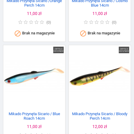
Mikado Przynęta Sicario /Orange
Mikado Przynęta Sicario / Cosmo
Perch 14cm
Blue 14cm
Cena
11,00 zł
Cena
11,00 zł
(
0
)
(
0
)


Brak na magazynie
Brak na magazynie
Mikado Przynęta Sicario / Blue
Mikado Przynęta Sicario / Bloody
Roach 14cm
Perch 14cm
Cena
11,00 zł
Cena
12,00 zł