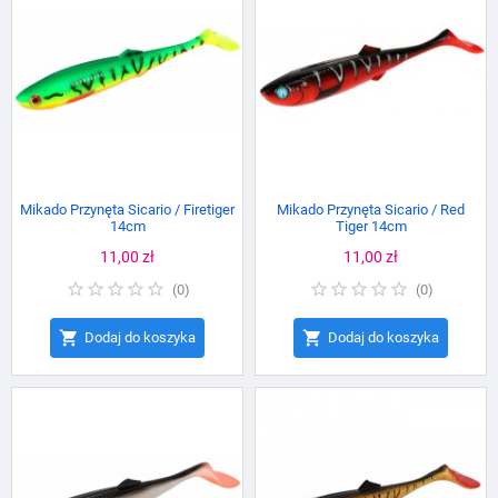
Mikado Przynęta Sicario / Firetiger
Mikado Przynęta Sicario / Red
14cm
Tiger 14cm
Cena
11,00 zł
Cena
11,00 zł
(
0
)
(
0
)


Dodaj do koszyka
Dodaj do koszyka