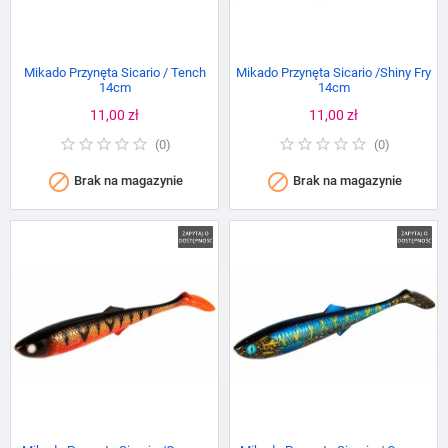
Mikado Przynęta Sicario / Tench
Mikado Przynęta Sicario /Shiny Fry
14cm
14cm
Cena
11,00 zł
Cena
11,00 zł
(
0
)
(
0
)


Brak na magazynie
Brak na magazynie