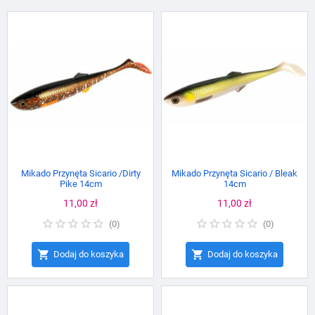
Mikado Przynęta Sicario /Dirty
Mikado Przynęta Sicario / Bleak
Pike 14cm
14cm
Cena
11,00 zł
Cena
11,00 zł
(
0
)
(
0
)


Dodaj do koszyka
Dodaj do koszyka