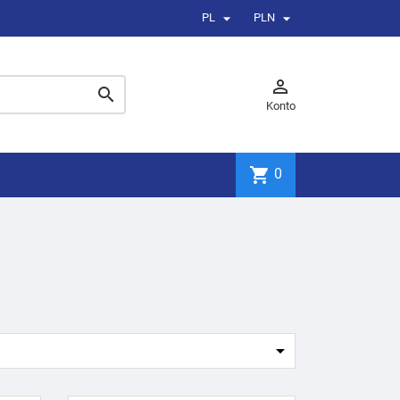


PL
PLN


Konto
shopping_cart
0
