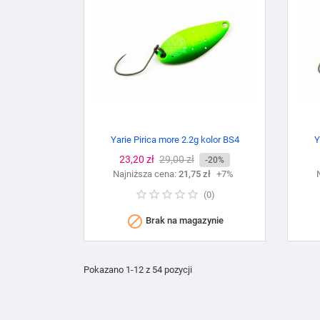
Yarie Pirica more 2.2g kolor BS4
Y
Cena
23,20 zł
Cena
29,00 zł
-20%
Najniższa cena:
podstawowa
21,75 zł
+7%
(
0
)

Brak na magazynie
Pokazano 1-12 z 54 pozycji