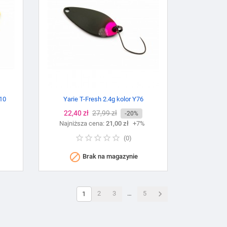
B10
Yarie T-Fresh 2.4g kolor Y76
Cena
22,40 zł
Cena
27,99 zł
-20%
%
Najniższa cena:
podstawowa
21,00 zł
+7%
(
0
)

Brak na magazynie

2
3
…
5
1