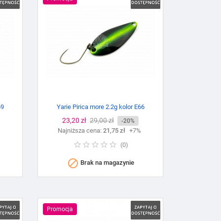
69
Yarie Pirica more 2.2g kolor E66
Cena
23,20 zł
Cena
29,00 zł
-20%
%
Najniższa cena:
podstawowa
21,75 zł
+7%
(
0
)

Brak na magazynie
Promocja