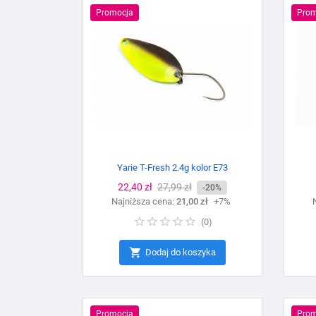
Promocja
Prom
Yarie T-Fresh 2.4g kolor E73
Cena
22,40 zł
Cena
27,99 zł
-20%
Najniższa cena:
podstawowa
21,00 zł
+7%
(
0
)

Dodaj do koszyka
Promocja
Prom