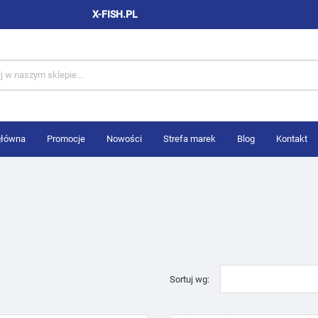
X-FISH.PL
główna
Promocje
Nowości
Strefa marek
Blog
Kontakt
Sortuj wg: