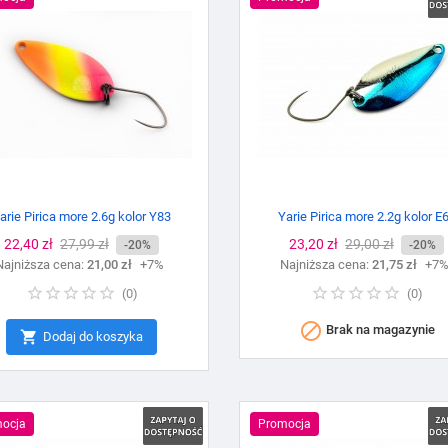
arie Pirica more 2.6g kolor Y83
Yarie Pirica more 2.2g kolor E
Cena
22,40 zł
Cena
27,99 zł
Cena
23,20 zł
Cena
29,00 zł
-20%
-20%
Najniższa cena:
podstawowa
21,00 zł
+7%
Najniższa cena:
podstawowa
21,75 zł
+7
(
0
)
(
0
)

Brak na magazynie

Dodaj do koszyka
ocja
Promocja