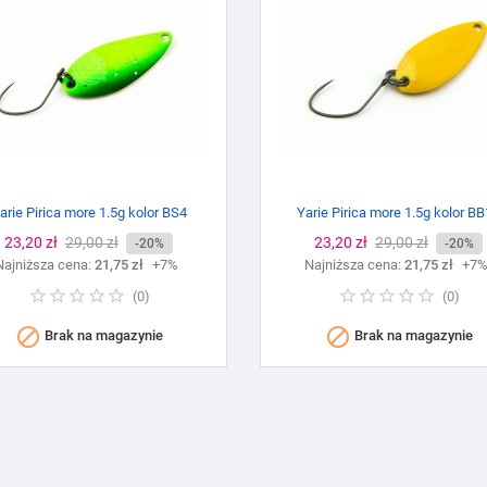
arie Pirica more 1.5g kolor BS4
Yarie Pirica more 1.5g kolor B
Cena
23,20 zł
Cena
29,00 zł
Cena
23,20 zł
Cena
29,00 zł
-20%
-20%
Najniższa cena:
podstawowa
21,75 zł
+7%
Najniższa cena:
podstawowa
21,75 zł
+7
(
0
)
(
0
)


Brak na magazynie
Brak na magazynie