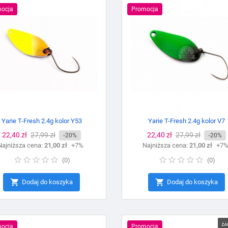
ocja
Promocja
Yarie T-Fresh 2.4g kolor Y53
Yarie T-Fresh 2.4g kolor V7
Cena
22,40 zł
Cena
27,99 zł
Cena
22,40 zł
Cena
27,99 zł
-20%
-20%
Najniższa cena:
podstawowa
21,00 zł
+7%
Najniższa cena:
podstawowa
21,00 zł
+7
(
0
)
(
0
)


Dodaj do koszyka
Dodaj do koszyka
ocja
Promocja