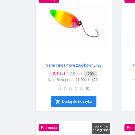
Yarie Pirica more 2.6g kolor LT20
Y
Cena
22,40 zł
Cena
27,99 zł
-20%
Najniższa cena:
podstawowa
21,00 zł
+7%
(
0
)

Dodaj do koszyka
Promocja
Prom