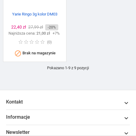
Yarie Ringo 3g kolor DM03
Cena
22,40 zł
Cena
27,99 zł
-20%
Najniższa cena:
podstawowa
21,00 zł
+7%
(
0
)

Brak na magazynie
Pokazano 1-9 z 9 pozycji
Kontakt

Informacje

Newsletter
