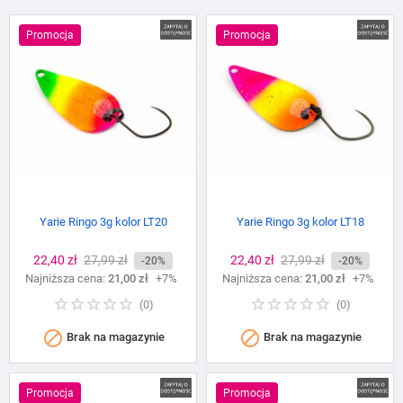
Promocja
Promocja
Yarie Ringo 3g kolor LT20
Yarie Ringo 3g kolor LT18
Cena
22,40 zł
Cena
27,99 zł
Cena
22,40 zł
Cena
27,99 zł
-20%
-20%
Najniższa cena:
podstawowa
21,00 zł
+7%
Najniższa cena:
podstawowa
21,00 zł
+7%
(
0
)
(
0
)


Brak na magazynie
Brak na magazynie
Promocja
Promocja