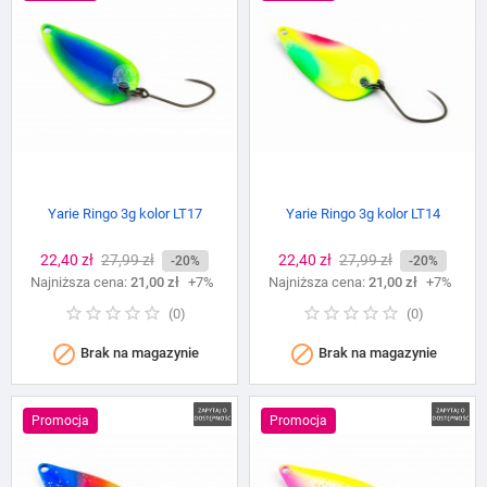
Yarie Ringo 3g kolor LT17
Yarie Ringo 3g kolor LT14
Cena
22,40 zł
Cena
27,99 zł
Cena
22,40 zł
Cena
27,99 zł
-20%
-20%
Najniższa cena:
podstawowa
21,00 zł
+7%
Najniższa cena:
podstawowa
21,00 zł
+7%
(
0
)
(
0
)


Brak na magazynie
Brak na magazynie
Promocja
Promocja