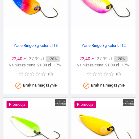
Yarie Ringo 3g kolor LT13
Yarie Ringo 3g kolor LT12
Cena
22,40 zł
Cena
27,99 zł
Cena
22,40 zł
Cena
27,99 zł
-20%
-20%
Najniższa cena:
podstawowa
21,00 zł
+7%
Najniższa cena:
podstawowa
21,00 zł
+7%
(
0
)
(
0
)


Brak na magazynie
Brak na magazynie
Promocja
Promocja