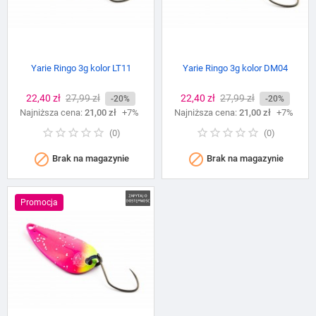
Yarie Ringo 3g kolor LT11
Yarie Ringo 3g kolor DM04
Cena
22,40 zł
Cena
27,99 zł
Cena
22,40 zł
Cena
27,99 zł
-20%
-20%
Najniższa cena:
podstawowa
21,00 zł
+7%
Najniższa cena:
podstawowa
21,00 zł
+7%
(
0
)
(
0
)


Brak na magazynie
Brak na magazynie
Promocja