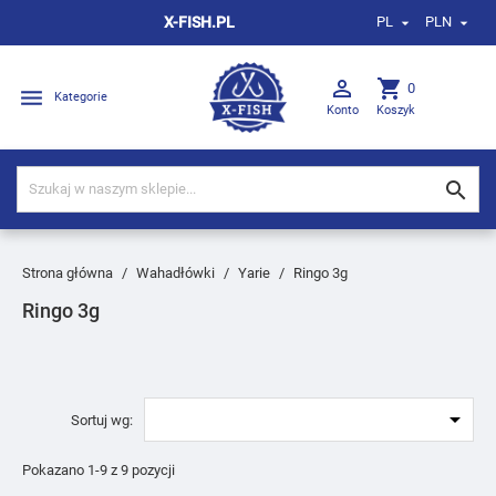
X-FISH.PL
PL
PLN



shopping_cart
0

Kategorie
Konto
Koszyk

Strona główna
Wahadłówki
Yarie
Ringo 3g
Ringo 3g

Sortuj wg:
Pokazano 1-9 z 9 pozycji