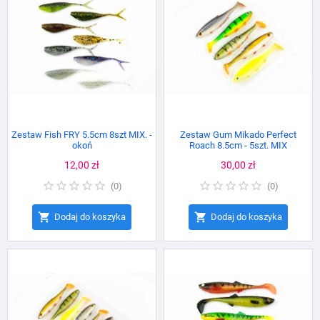
Zestaw Fish FRY 5.5cm 8szt MIX. -
Zestaw Gum Mikado Perfect
okoń
Roach 8.5cm - 5szt. MIX
Cena
12,00 zł
Cena
30,00 zł
(
0
)
(
0
)


Dodaj do koszyka
Dodaj do koszyka