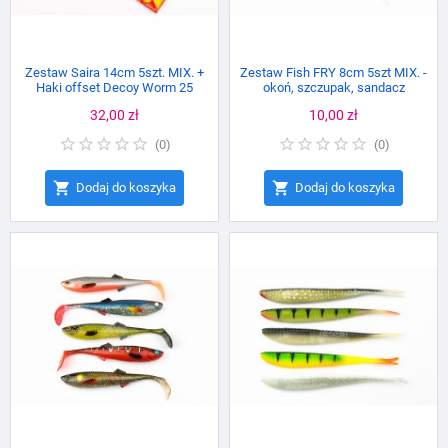
Zestaw Saira 14cm 5szt. MIX. +
Zestaw Fish FRY 8cm 5szt MIX. -
Haki offset Decoy Worm 25
okoń, szczupak, sandacz
Cena
32,00 zł
Cena
10,00 zł
(
0
)
(
0
)


Dodaj do koszyka
Dodaj do koszyka