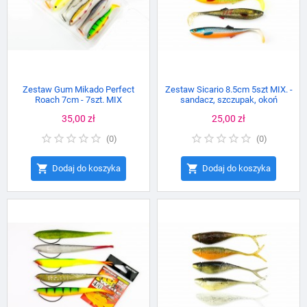
Zestaw Gum Mikado Perfect
Zestaw Sicario 8.5cm 5szt MIX. -
Roach 7cm - 7szt. MIX
sandacz, szczupak, okoń
Cena
35,00 zł
Cena
25,00 zł
(
0
)
(
0
)


Dodaj do koszyka
Dodaj do koszyka