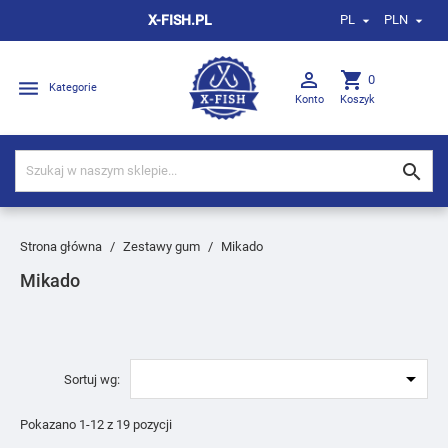
X-FISH.PL
PL
PLN



shopping_cart
0

Kategorie
Konto
Koszyk

Strona główna
Zestawy gum
Mikado
Mikado

Sortuj wg:
Pokazano 1-12 z 19 pozycji