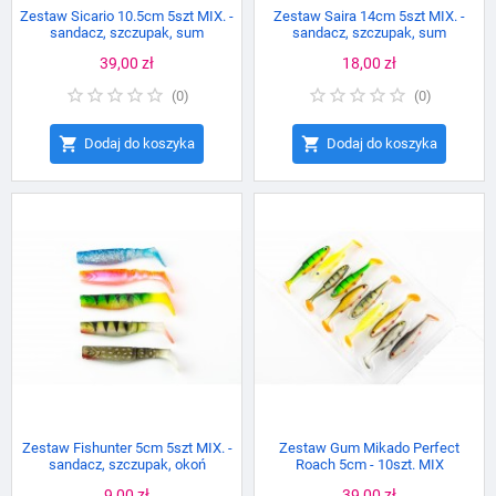
Zestaw Sicario 10.5cm 5szt MIX. -
Zestaw Saira 14cm 5szt MIX. -
sandacz, szczupak, sum
sandacz, szczupak, sum
Cena
39,00 zł
Cena
18,00 zł
(
0
)
(
0
)


Dodaj do koszyka
Dodaj do koszyka
Zestaw Fishunter 5cm 5szt MIX. -
Zestaw Gum Mikado Perfect
sandacz, szczupak, okoń
Roach 5cm - 10szt. MIX
Cena
9,00 zł
Cena
39,00 zł