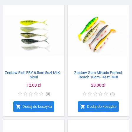
Zestaw Fish FRY 6.5cm 5szt MIX. -
Zestaw Gum Mikado Perfect
okoń
Roach 10cm - 4szt. MIX
Cena
12,00 zł
Cena
28,00 zł
(
0
)
(
0
)


Dodaj do koszyka
Dodaj do koszyka