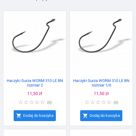
Haczyki Gurza WORM 310 LE BN
Haczyki Gurza WORM 310 LE BN
rozmiar 2
rozmiar 1/0
Cena
11,50 zł
Cena
11,50 zł
(
0
)
(
0
)


Dodaj do koszyka
Dodaj do koszyka