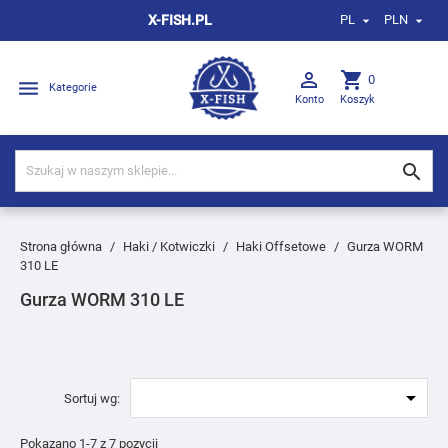
X-FISH.PL
PL
PLN



shopping_cart
0

Kategorie
Konto
Koszyk

Strona główna
Haki / Kotwiczki
Haki Offsetowe
Gurza WORM
310 LE
Gurza WORM 310 LE

Sortuj wg:
Pokazano 1-7 z 7 pozycji