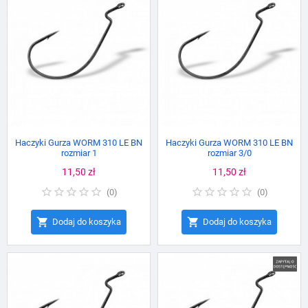
Haczyki Gurza WORM 310 LE BN
Haczyki Gurza WORM 310 LE BN
rozmiar 1
rozmiar 3/0
Cena
11,50 zł
Cena
11,50 zł
(
0
)
(
0
)


Dodaj do koszyka
Dodaj do koszyka