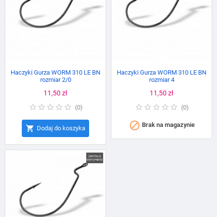
Haczyki Gurza WORM 310 LE BN
Haczyki Gurza WORM 310 LE BN
rozmiar 2/0
rozmiar 4
Cena
11,50 zł
Cena
11,50 zł
(
0
)
(
0
)

Brak na magazynie

Dodaj do koszyka