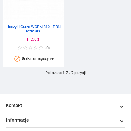
Haczyki Gurza WORM 310 LE BN
rozmiar 6
Cena
11,50 zł
(
0
)

Brak na magazynie
Pokazano 1-7 z 7 pozycji
Kontakt

Informacje
