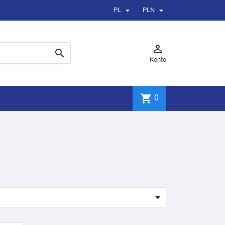


PL
PLN


Konto
shopping_cart
0
