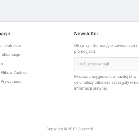
macje
Newsletter
 i płatności
Otrzymuj informację o nowościach i
promocjach
i reklamacje
min
a Plików Cookies
Możesz zrezygnować w każdej chwili
a Prywatności
celu należy odnaleźć szczegóły w na
informacji prawnej.
Copyright © 2019 Gogler.pl