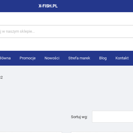
X-FISH.PL
główna
Promocje
Nowości
Strefa marek
Blog
Kontakt
S2
Sortuj wg: