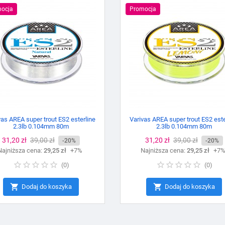
ocja
Promocja
vas AREA super trout ES2 esterline
Varivas AREA super trout ES2 este
2.3lb 0.104mm 80m
2.3lb 0.104mm 80m
Cena
31,20 zł
Cena
39,00 zł
Cena
31,20 zł
Cena
39,00 zł
-20%
-20%
Najniższa cena:
podstawowa
29,25 zł
+7%
Najniższa cena:
podstawowa
29,25 zł
+7
(
0
)
(
0
)


Dodaj do koszyka
Dodaj do koszyka