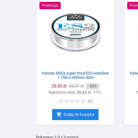
Promocja
Prom
Varivas AREA super trout ES2 esterline
Vari
1.75lb 0.090mm 80m
Cena
28,00 zł
Cena
35,01 zł
-20%
Najniższa cena:
podstawowa
26,25 zł
+7%
(
0
)

Dodaj do koszyka
Pokazano 1-3 z 3 pozycji