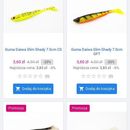
Guma Daiwa Slim Shady 7.5cm CS
Guma Daiwa Slim Shady 7.5cm
GFT
Cena
3,60 zł
Cena
4,50 zł
Cena
3,60 zł
Cena
4,50 zł
-20%
-20%
Najniższa cena:
podstawowa
3,83 zł
-6%
Najniższa cena:
podstawowa
3,83 zł
-6%
(
0
)
(
0
)


Dodaj do koszyka
Dodaj do koszyka
Promocja
Promocja