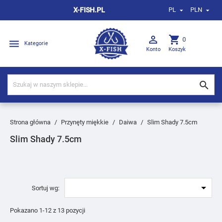
X-FISH.PL
PL
PLN



shopping_cart
0

Kategorie
Konto
Koszyk

Strona główna
Przynęty miękkie
Daiwa
Slim Shady 7.5cm
Slim Shady 7.5cm

Sortuj wg:
Pokazano 1-12 z 13 pozycji