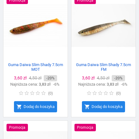
Promocja
Promocja
Guma Daiwa Slim Shady 7.5cm
Guma Daiwa Slim Shady 7.5cm
MOT
FM
Cena
3,60 zł
Cena
4,50 zł
Cena
3,60 zł
Cena
4,50 zł
-20%
-20%
Najniższa cena:
podstawowa
3,83 zł
-6%
Najniższa cena:
podstawowa
3,83 zł
-6%
(
0
)
(
0
)


Dodaj do koszyka
Dodaj do koszyka
Promocja
Promocja