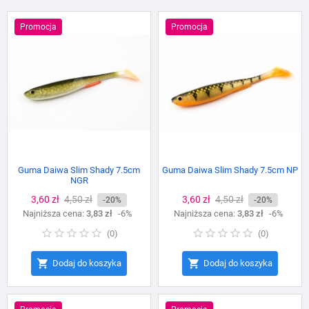
Promocja
Promocja
Guma Daiwa Slim Shady 7.5cm
Guma Daiwa Slim Shady 7.5cm NP
NGR
Cena
3,60 zł
Cena
4,50 zł
Cena
3,60 zł
Cena
4,50 zł
-20%
-20%
Najniższa cena:
podstawowa
3,83 zł
-6%
Najniższa cena:
podstawowa
3,83 zł
-6%
(
0
)
(
0
)


Dodaj do koszyka
Dodaj do koszyka