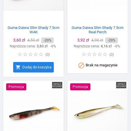
Guma Daiwa Slim Shady 7.5cm
Guma Daiwa Slim Shady 7.5cm
WAK
Real Perch
Cena
3,60 zł
Cena
4,50 zł
Cena
3,92 zł
Cena
4,90 zł
-20%
-20%
Najniższa cena:
podstawowa
3,83 zł
-6%
Najniższa cena:
podstawowa
4,16 zł
-6%
(
0
)
(
0
)

Brak na magazynie

Dodaj do koszyka
Promocja
Promocja