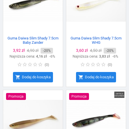
Guma Daiwa Slim Shady 7.5cm
Guma Daiwa Slim Shady 7.5cm
Baby Zander
WHG
Cena
3,92 zł
Cena
4,90 zł
Cena
3,60 zł
Cena
4,50 zł
-20%
-20%
Najniższa cena:
podstawowa
4,16 zł
-6%
Najniższa cena:
podstawowa
3,83 zł
-6%
(
0
)
(
0
)


Dodaj do koszyka
Dodaj do koszyka
Promocja
Promocja