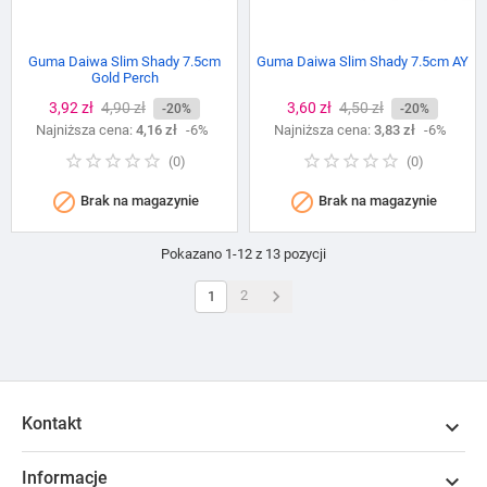
Guma Daiwa Slim Shady 7.5cm
Guma Daiwa Slim Shady 7.5cm AY
Gold Perch
Cena
3,92 zł
Cena
4,90 zł
Cena
3,60 zł
Cena
4,50 zł
-20%
-20%
Najniższa cena:
podstawowa
4,16 zł
-6%
Najniższa cena:
podstawowa
3,83 zł
-6%
(
0
)
(
0
)


Brak na magazynie
Brak na magazynie
Pokazano 1-12 z 13 pozycji

2
1
Kontakt

Informacje
