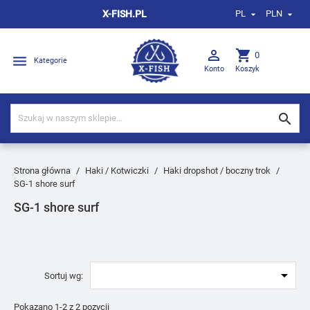
X-FISH.PL
PL
PLN



shopping_cart
0

Kategorie
Konto
Koszyk

Strona główna
Haki / Kotwiczki
Haki dropshot / boczny trok
SG-1 shore surf
SG-1 shore surf

Sortuj wg:
Pokazano 1-2 z 2 pozycji