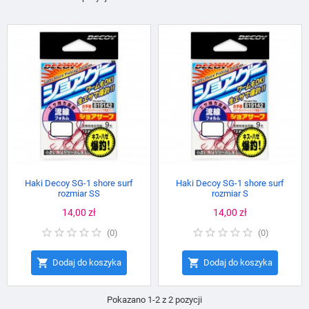
Haki Decoy SG-1 shore surf
Haki Decoy SG-1 shore surf
rozmiar SS
rozmiar S
Cena
14,00 zł
Cena
14,00 zł
(
0
)
(
0
)


Dodaj do koszyka
Dodaj do koszyka
Pokazano 1-2 z 2 pozycji