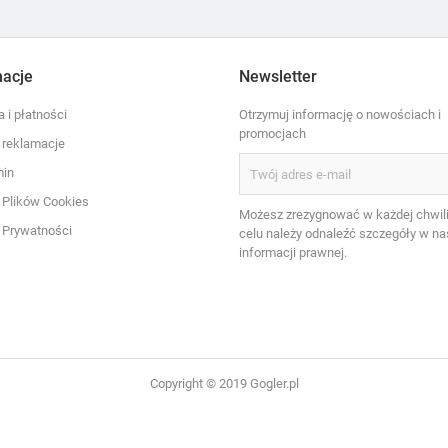
macje
Newsletter
 i płatności
Otrzymuj informację o nowościach i
promocjach
i reklamacje
min
a Plików Cookies
Możesz zrezygnować w każdej chwili
a Prywatności
celu należy odnaleźć szczegóły w na
informacji prawnej.
Copyright © 2019 Gogler.pl