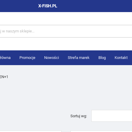
X-FISH.PL
główna
Promocje
Nowości
Strefa marek
Blog
Kontakt
EN+1
Sortuj wg: