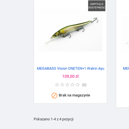
MEGABASS Vision ONETEN+1 Wakin Ayu
MEG
Cena
109,00 zł
(
0
)

Brak na magazynie
Pokazano 1-4 z 4 pozycji