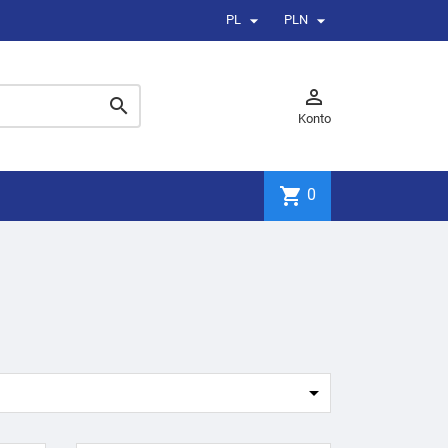


PL
PLN


Konto
shopping_cart
0
