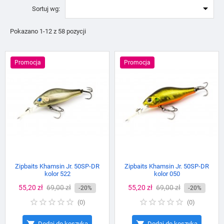

Sortuj wg:
Pokazano 1-12 z 58 pozycji
Promocja
Promocja
Zipbaits Khamsin Jr. 50SP-DR
Zipbaits Khamsin Jr. 50SP-DR
kolor 522
kolor 050
Cena
55,20 zł
Cena
69,00 zł
Cena
55,20 zł
Cena
69,00 zł
-20%
-20%
podstawowa
podstawowa
(
0
)
(
0
)


Dodaj do koszyka
Dodaj do koszyka