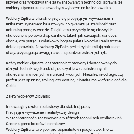
przynęt oraz wykorzystanie zaawansowanych technologii sprawia, że
woblery ZipBaits
są niezawodnym wyborem na każde łowisko.
Woblery ZipBaits
charakteryzują się precyzyjnym wyważeniem i
unikalnym systemem balastowym, co gwarantuje stabilność oraz
naturalną pracę w wodzie. Dzięki temu przynęty te są niezwykle
skuteczne w połowie drapieżników, takich jak szczupak, sandacz,
okonie, czy pstrągi. Dodatkowo, bogata paleta kolorów i realistyczne
detale sprawiają, że
woblery ZipBaits
perfekcyjnie imitują naturalne
ofiary, przyciągając uwagę nawet najbardziej ostrożnych ryb.
Każdy
wobler ZipBaits
jest starannie testowany i dostosowany do
różnych technik wędkarskich, co czyni je wszechstronnymi i
skutecznymi w różnych warunkach wodnych. Niezależnie od tego, czy
preferujesz spinning, trolling, czy casting,
ZipBaits
ma w ofercie coś dla
Ciebie.
Zalety woblerów ZipBaits:
Innowacyjny system balastowy dla stabilnej pracy
Precyzyjne wyważenie i realistyczny design
Wszechstronność zastosowania w różnych technikach wędkarskich
Szeroka gama kolorów i rozmiarów
Woblery ZipBaits
to wybór profesjonalistów i pasjonatów, którzy