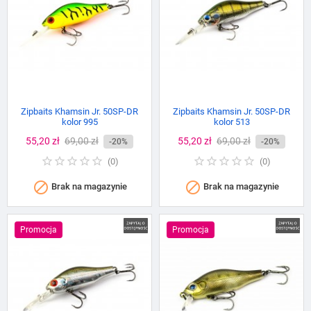
Zipbaits Khamsin Jr. 50SP-DR
Zipbaits Khamsin Jr. 50SP-DR
kolor 995
kolor 513
Cena
55,20 zł
Cena
69,00 zł
Cena
55,20 zł
Cena
69,00 zł
-20%
-20%
podstawowa
podstawowa
(
0
)
(
0
)


Brak na magazynie
Brak na magazynie
Promocja
Promocja