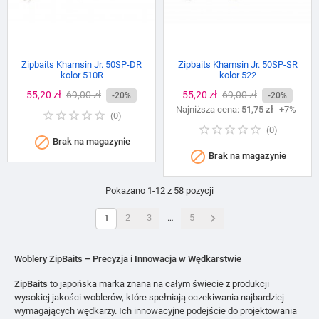
Zipbaits Khamsin Jr. 50SP-DR
Zipbaits Khamsin Jr. 50SP-SR
kolor 510R
kolor 522
Cena
55,20 zł
Cena
69,00 zł
Cena
55,20 zł
Cena
69,00 zł
-20%
-20%
podstawowa
Najniższa cena:
podstawowa
51,75 zł
+7%
(
0
)
(
0
)

Brak na magazynie

Brak na magazynie
Pokazano 1-12 z 58 pozycji

2
3
…
5
1
Woblery ZipBaits – Precyzja i Innowacja w Wędkarstwie
ZipBaits
to japońska marka znana na całym świecie z produkcji
wysokiej jakości woblerów, które spełniają oczekiwania najbardziej
wymagających wędkarzy. Ich innowacyjne podejście do projektowania