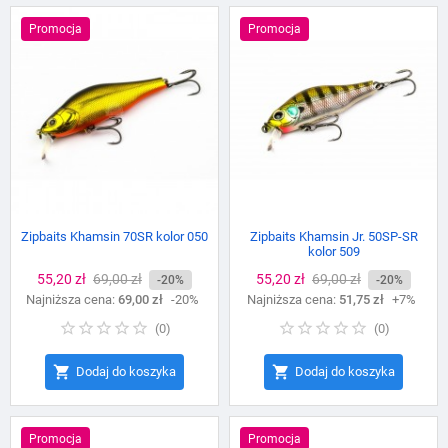
Promocja
Promocja
Zipbaits Khamsin 70SR kolor 050
Zipbaits Khamsin Jr. 50SP-SR
kolor 509
Cena
55,20 zł
Cena
69,00 zł
Cena
55,20 zł
Cena
69,00 zł
-20%
-20%
Najniższa cena:
podstawowa
69,00 zł
-20%
Najniższa cena:
podstawowa
51,75 zł
+7%
(
0
)
(
0
)


Dodaj do koszyka
Dodaj do koszyka
Promocja
Promocja