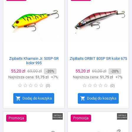
Zipbaits Khamsin Jr. 50SP-SR
ZipBaits ORBIT 80SP SR kolor 675
kolor 995
Cena
55,20 zł
Cena
69,00 zł
Cena
55,20 zł
Cena
69,00 zł
-20%
-20%
Najniższa cena:
podstawowa
51,75 zł
+7%
Najniższa cena:
podstawowa
51,75 zł
+7%
(
0
)
(
0
)


Dodaj do koszyka
Dodaj do koszyka
Promocja
Promocja