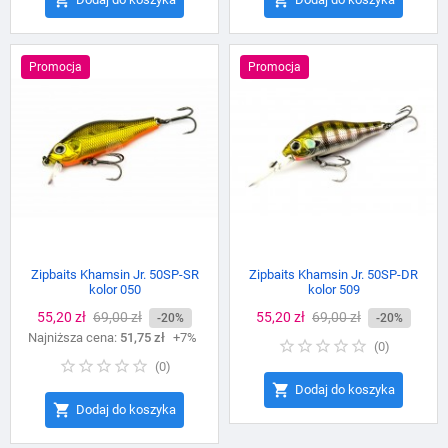
Promocja
Promocja
Zipbaits Khamsin Jr. 50SP-SR
Zipbaits Khamsin Jr. 50SP-DR
kolor 050
kolor 509
Cena
55,20 zł
Cena
69,00 zł
Cena
55,20 zł
Cena
69,00 zł
-20%
-20%
Najniższa cena:
podstawowa
51,75 zł
+7%
podstawowa
(
0
)
(
0
)

Dodaj do koszyka

Dodaj do koszyka