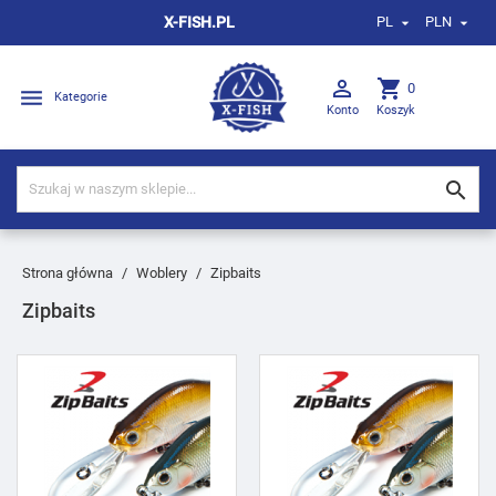
X-FISH.PL
PL
PLN



shopping_cart
0

Kategorie
Konto
Koszyk

Strona główna
Woblery
Zipbaits
Zipbaits