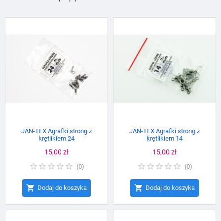
JAN-TEX Agrafki strong z
JAN-TEX Agrafki strong z
krętlikiem 24
krętlikiem 14
Cena
15,00 zł
Cena
15,00 zł
(
0
)
(
0
)


Dodaj do koszyka
Dodaj do koszyka