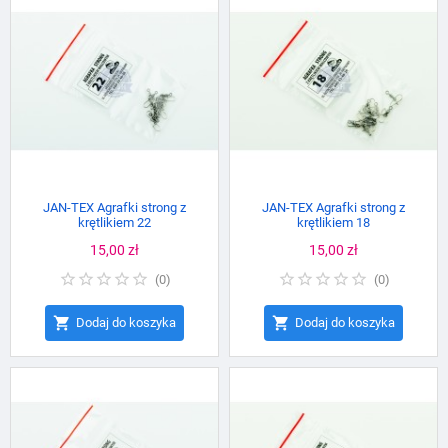
JAN-TEX Agrafki strong z
JAN-TEX Agrafki strong z
krętlikiem 22
krętlikiem 18
Cena
15,00 zł
Cena
15,00 zł
(
0
)
(
0
)


Dodaj do koszyka
Dodaj do koszyka