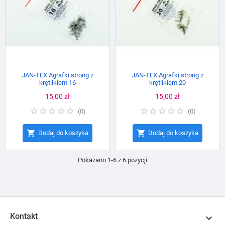
JAN-TEX Agrafki strong z
JAN-TEX Agrafki strong z
krętlikiem 16
krętlikiem 20
Cena
15,00 zł
Cena
15,00 zł
(
0
)
(
0
)


Dodaj do koszyka
Dodaj do koszyka
Pokazano 1-6 z 6 pozycji
Kontakt
