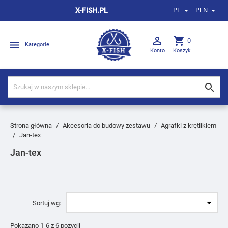
X-FISH.PL
PL
PLN



shopping_cart
0

Kategorie
Konto
Koszyk

Strona główna
Akcesoria do budowy zestawu
Agrafki z krętlikiem
Jan-tex
Jan-tex

Sortuj wg:
Pokazano 1-6 z 6 pozycji