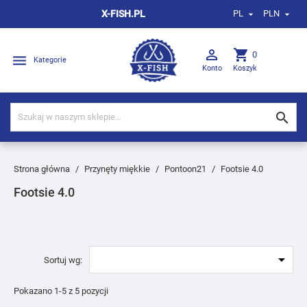
X-FISH.PL
PL
PLN



shopping_cart
0

Kategorie
Konto
Koszyk

Strona główna
Przynęty miękkie
Pontoon21
Footsie 4.0
Footsie 4.0

Sortuj wg:
Pokazano 1-5 z 5 pozycji