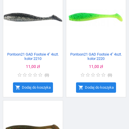
Pontoon21 GAD Footsie 4" 4szt.
Pontoon21 GAD Footsie 4" 4szt.
kolor 2210
kolor 2220
Cena
11,00 zł
Cena
11,00 zł
(
0
)
(
0
)


Dodaj do koszyka
Dodaj do koszyka