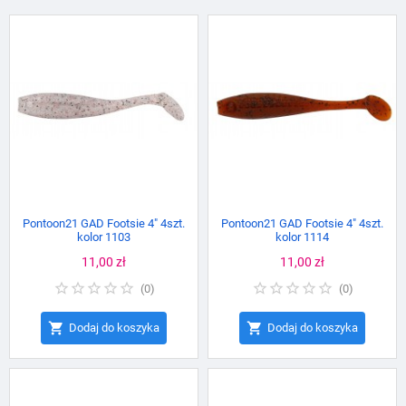
Pontoon21 GAD Footsie 4" 4szt.
Pontoon21 GAD Footsie 4" 4szt.
kolor 1103
kolor 1114
Cena
11,00 zł
Cena
11,00 zł
(
0
)
(
0
)


Dodaj do koszyka
Dodaj do koszyka