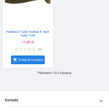
Pontoon21 GAD Footsie 4" 4szt.
kolor 1109
Cena
11,00 zł
(
0
)

Dodaj do koszyka
Pokazano 1-5 z 5 pozycji
Kontakt
