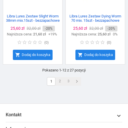
Libra Lures Zestaw Slight Worm
Libra Lures Zestaw Dying Worm
38mm mix.15szt - bezzapachowe
70 mix. 15szt - bezzapachowe
Cena
25,60 zł
Cena
32,00 zł
Cena
25,60 zł
Cena
32,00 zł
-20%
-20%
Najniższa cena:
podstawowa
21,60 zł
+19%
Najniższa cena:
podstawowa
25,60 zł
0%
(
0
)
(
0
)


Dodaj do koszyka
Dodaj do koszyka
Pokazano 1-12 z 27 pozycji

2
3
1
Kontakt
