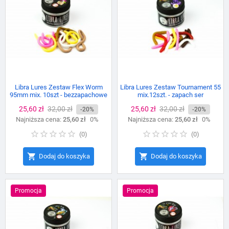
Libra Lures Zestaw Flex Worm
Libra Lures Zestaw Tournament 55
95mm mix. 10szt - bezzapachowe
mix.12szt. - zapach ser
Cena
25,60 zł
Cena
32,00 zł
Cena
25,60 zł
Cena
32,00 zł
-20%
-20%
Najniższa cena:
podstawowa
25,60 zł
0%
Najniższa cena:
podstawowa
25,60 zł
0%
(
0
)
(
0
)


Dodaj do koszyka
Dodaj do koszyka
Promocja
Promocja