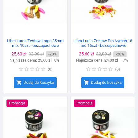
Libra Lures Zestaw Largo 35mm
Libra Lures Zestaw Pro Nymph 18
mix. 10szt - bezzapachowe
mix. 15szt - bezzapachowe
Cena
25,60 zł
Cena
32,00 zł
Cena
25,60 zł
Cena
32,00 zł
-20%
-20%
Najniższa cena:
podstawowa
25,60 zł
0%
Najniższa cena:
podstawowa
24,00 zł
+7%
(
0
)
(
0
)


Dodaj do koszyka
Dodaj do koszyka
Promocja
Promocja