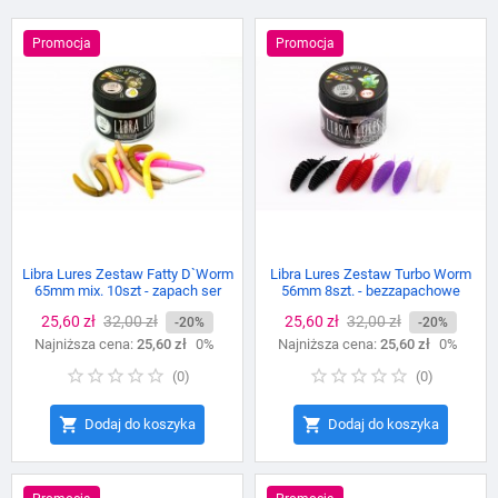
Promocja
Promocja
Libra Lures Zestaw Fatty D`Worm
Libra Lures Zestaw Turbo Worm
65mm mix. 10szt - zapach ser
56mm 8szt. - bezzapachowe
Cena
25,60 zł
Cena
32,00 zł
Cena
25,60 zł
Cena
32,00 zł
-20%
-20%
Najniższa cena:
podstawowa
25,60 zł
0%
Najniższa cena:
podstawowa
25,60 zł
0%
(
0
)
(
0
)


Dodaj do koszyka
Dodaj do koszyka