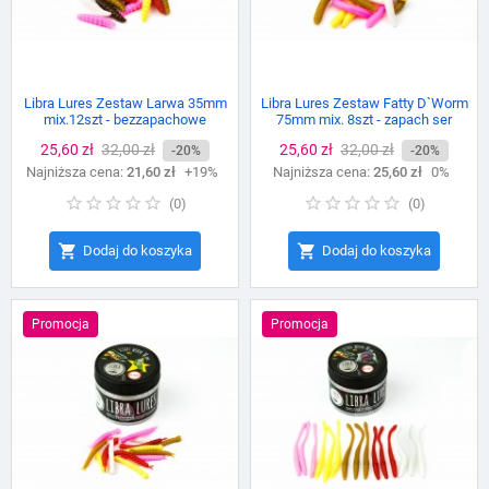
Libra Lures Zestaw Larwa 35mm
Libra Lures Zestaw Fatty D`Worm
mix.12szt - bezzapachowe
75mm mix. 8szt - zapach ser
Cena
25,60 zł
Cena
32,00 zł
Cena
25,60 zł
Cena
32,00 zł
-20%
-20%
Najniższa cena:
podstawowa
21,60 zł
+19%
Najniższa cena:
podstawowa
25,60 zł
0%
(
0
)
(
0
)


Dodaj do koszyka
Dodaj do koszyka
Promocja
Promocja