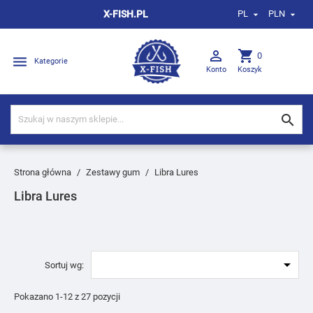
X-FISH.PL
PL
PLN



shopping_cart
0

Kategorie
Konto
Koszyk

Strona główna
Zestawy gum
Libra Lures
Libra Lures

Sortuj wg:
Pokazano 1-12 z 27 pozycji