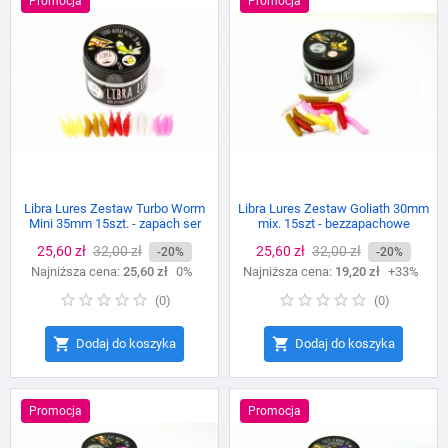
Promocja
Promocja
Libra Lures Zestaw Turbo Worm
Libra Lures Zestaw Goliath 30mm
Mini 35mm 15szt. - zapach ser
mix. 15szt - bezzapachowe
Cena
25,60 zł
Cena
32,00 zł
Cena
25,60 zł
Cena
32,00 zł
-20%
-20%
Najniższa cena:
podstawowa
25,60 zł
0%
Najniższa cena:
podstawowa
19,20 zł
+33%
(
0
)
(
0
)


Dodaj do koszyka
Dodaj do koszyka
Promocja
Promocja