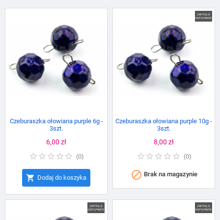
Czeburaszka ołowiana purple 6g -
Czeburaszka ołowiana purple 10g -
3szt.
3szt.
Cena
6,00 zł
Cena
8,00 zł
(
0
)
(
0
)

Brak na magazynie

Dodaj do koszyka