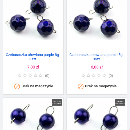
Czeburaszka ołowiana purple 8g -
Czeburaszka ołowiana purple 5g -
3szt.
3szt.
Cena
7,00 zł
Cena
6,00 zł
(
0
)
(
0
)


Brak na magazynie
Brak na magazynie