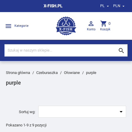
X-FISH.PL
PL
PLN



shopping_cart
0

Kategorie
Konto
Koszyk

Strona główna
Czeburaszka
Ołowiane
purple
purple

Sortuj wg:
Pokazano 1-9 z 9 pozycji