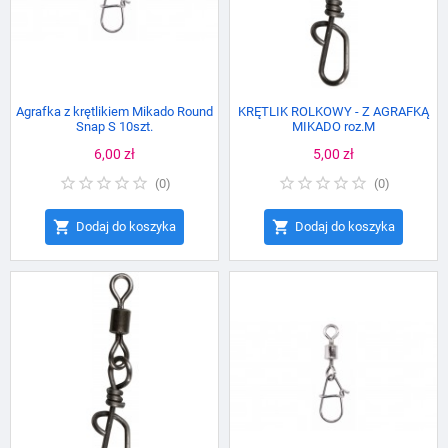
Agrafka z krętlikiem Mikado Round
KRĘTLIK ROLKOWY - Z AGRAFKĄ
Snap S 10szt.
MIKADO roz.M
Cena
6,00 zł
Cena
5,00 zł
(
0
)
(
0
)


Dodaj do koszyka
Dodaj do koszyka