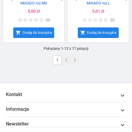
MIKADO roz.MS
MIKADO roz.L
Cena
5,00 zł
Cena
5,01 zł
(
0
)
(
0
)


Dodaj do koszyka
Dodaj do koszyka
Pokazano 1-12 z 17 pozycji

2
1
Kontakt

Informacje

Newsletter
