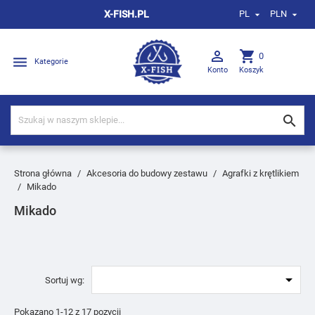
X-FISH.PL
PL
PLN



shopping_cart
0

Kategorie
Konto
Koszyk

Strona główna
Akcesoria do budowy zestawu
Agrafki z krętlikiem
Mikado
Mikado

Sortuj wg:
Pokazano 1-12 z 17 pozycji