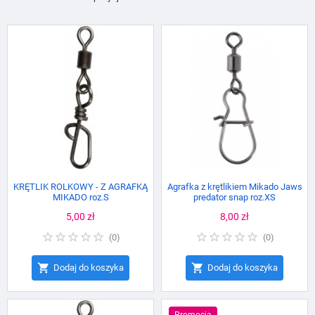
KRĘTLIK ROLKOWY - Z AGRAFKĄ
Agrafka z krętlikiem Mikado Jaws
MIKADO roz.S
predator snap roz.XS
Cena
5,00 zł
Cena
8,00 zł
(
0
)
(
0
)


Dodaj do koszyka
Dodaj do koszyka