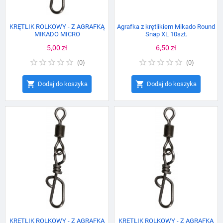
KRĘTLIK ROLKOWY - Z AGRAFKĄ
Agrafka z krętlikiem Mikado Round
MIKADO MICRO
Snap XL 10szt.
Cena
5,00 zł
Cena
6,50 zł
(
0
)
(
0
)


Dodaj do koszyka
Dodaj do koszyka
KRĘTLIK ROLKOWY - Z AGRAFKĄ
KRĘTLIK ROLKOWY - Z AGRAFKĄ