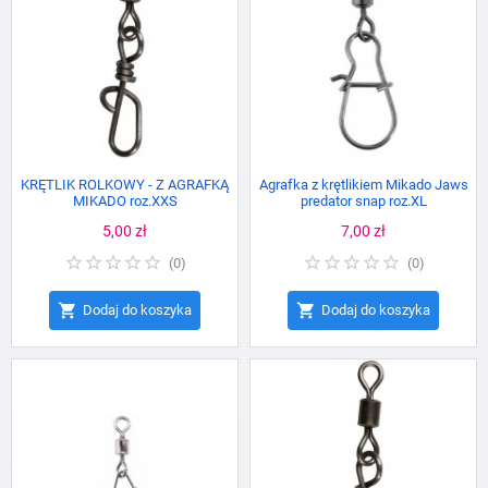
KRĘTLIK ROLKOWY - Z AGRAFKĄ
Agrafka z krętlikiem Mikado Jaws
MIKADO roz.XXS
predator snap roz.XL
Cena
5,00 zł
Cena
7,00 zł
(
0
)
(
0
)


Dodaj do koszyka
Dodaj do koszyka