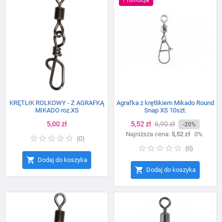
Promocja
KRĘTLIK ROLKOWY - Z AGRAFKĄ
Agrafka z krętlikiem Mikado Round
MIKADO roz.XS
Snap XS 10szt.
Cena
5,00 zł
Cena
5,52 zł
Cena
6,90 zł
-20%
Najniższa cena:
podstawowa
5,52 zł
0%
(
0
)
(
0
)

Dodaj do koszyka

Dodaj do koszyka