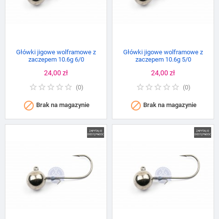
Główki jigowe wolframowe z
Główki jigowe wolframowe z
zaczepem 10.6g 6/0
zaczepem 10.6g 5/0
Cena
24,00 zł
Cena
24,00 zł
(
0
)
(
0
)


Brak na magazynie
Brak na magazynie