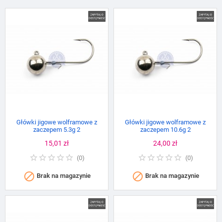
Główki jigowe wolframowe z
Główki jigowe wolframowe z
zaczepem 5.3g 2
zaczepem 10.6g 2
Cena
15,01 zł
Cena
24,00 zł
(
0
)
(
0
)


Brak na magazynie
Brak na magazynie