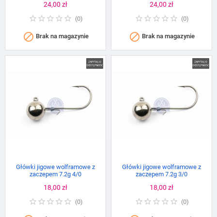
Cena
24,00 zł
Cena
24,00 zł
(
0
)
(
0
)


Brak na magazynie
Brak na magazynie
Główki jigowe wolframowe z
Główki jigowe wolframowe z
zaczepem 7.2g 4/0
zaczepem 7.2g 3/0
Cena
18,00 zł
Cena
18,00 zł
(
0
)
(
0
)