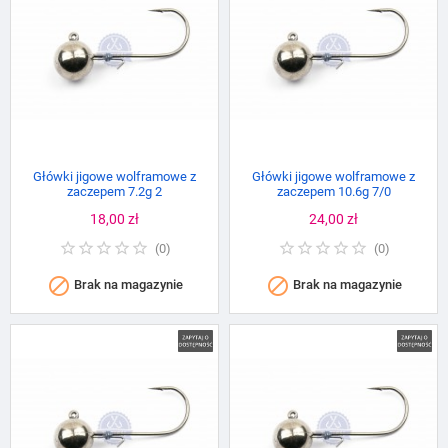
Główki jigowe wolframowe z
Główki jigowe wolframowe z
zaczepem 7.2g 2
zaczepem 10.6g 7/0
Cena
18,00 zł
Cena
24,00 zł
(
0
)
(
0
)


Brak na magazynie
Brak na magazynie