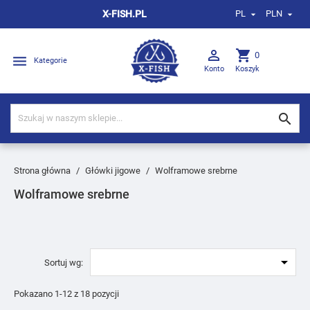
X-FISH.PL
PL
PLN



shopping_cart
0

Kategorie
Konto
Koszyk

Strona główna
Główki jigowe
Wolframowe srebrne
Wolframowe srebrne

Sortuj wg:
Pokazano 1-12 z 18 pozycji