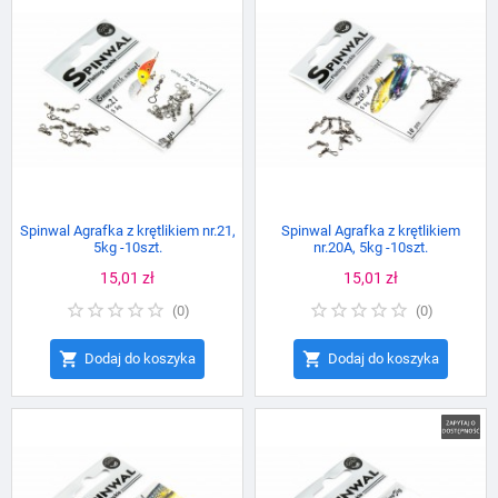
Spinwal Agrafka z krętlikiem nr.21,
Spinwal Agrafka z krętlikiem
5kg -10szt.
nr.20A, 5kg -10szt.
Cena
15,01 zł
Cena
15,01 zł
(
0
)
(
0
)


Dodaj do koszyka
Dodaj do koszyka