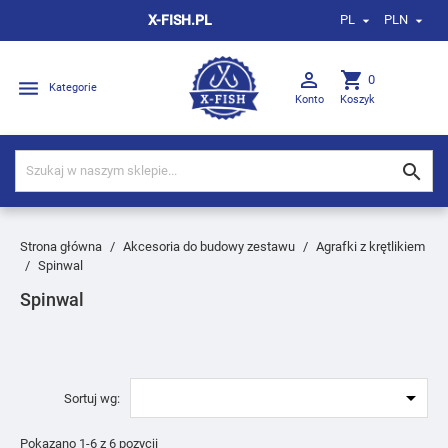
X-FISH.PL
PL
PLN



shopping_cart
0

Kategorie
Konto
Koszyk

Strona główna
Akcesoria do budowy zestawu
Agrafki z krętlikiem
Spinwal
Spinwal

Sortuj wg:
Pokazano 1-6 z 6 pozycji