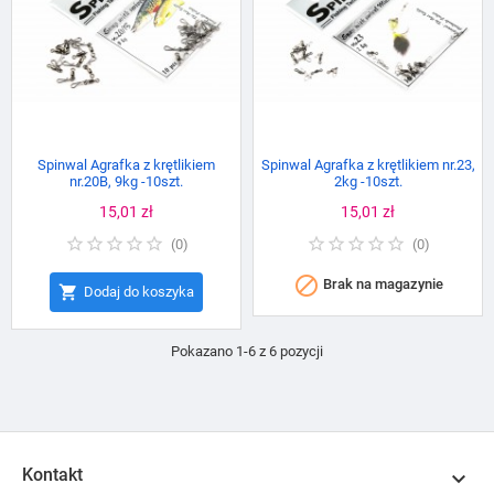
Spinwal Agrafka z krętlikiem
Spinwal Agrafka z krętlikiem nr.23,
nr.20B, 9kg -10szt.
2kg -10szt.
Cena
15,01 zł
Cena
15,01 zł
(
0
)
(
0
)

Brak na magazynie

Dodaj do koszyka
Pokazano 1-6 z 6 pozycji
Kontakt
