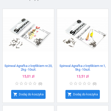
Spinwal Agrafka z krętlikiem nr.20,
Spinwal Agrafka z krętlikiem nr.1,
2kg -10szt.
5kg -10szt.
Cena
15,01 zł
Cena
13,51 zł
(
0
)
(
0
)


Dodaj do koszyka
Dodaj do koszyka