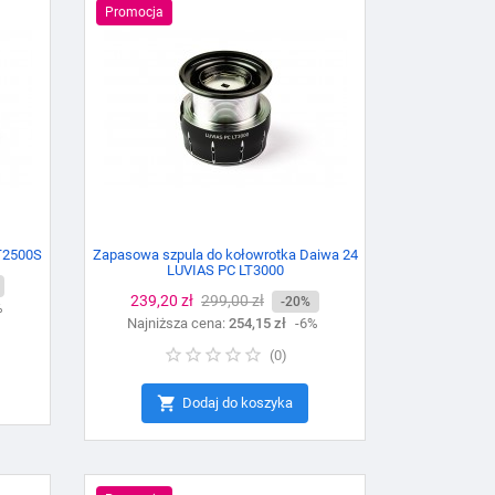
Promocja
LT2500S
Zapasowa szpula do kołowrotka Daiwa 24
LUVIAS PC LT3000
Cena
239,20 zł
Cena
299,00 zł
-20%
%
Najniższa cena:
podstawowa
254,15 zł
-6%
(
0
)

Dodaj do koszyka