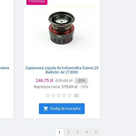
Promocja
Daiwa
Zapasowa szpula do kołowrotka Daiwa 25
Ballistic Air LT3000
Cena
246,75 zł
Cena
329,00 zł
-25%
Najniższa cena:
podstawowa
279,65 zł
-12%
(
0
)

Dodaj do koszyka

2
3
4
1