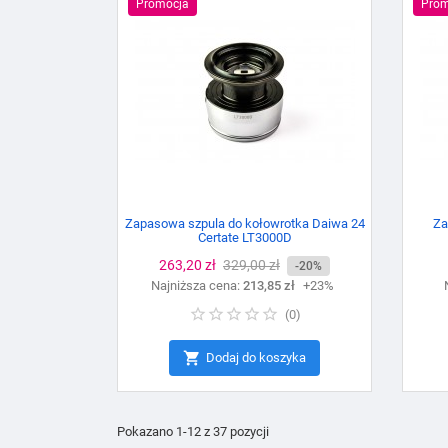
Promocja
Prom
Zapasowa szpula do kołowrotka Daiwa 24
Za
Certate LT3000D
Cena
263,20 zł
Cena
329,00 zł
-20%
Najniższa cena:
podstawowa
213,85 zł
+23%
(
0
)

Dodaj do koszyka
Pokazano 1-12 z 37 pozycji