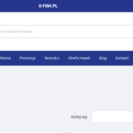
X-FISH.PL
główna
Promocje
Nowości
Strefa marek
Blog
Kontakt
Sortuj wg: