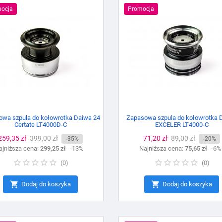
ocja
Promocja
wa szpula do kołowrotka Daiwa 24
Zapasowa szpula do kołowrotka 
Certate LT4000D-C
EXCELER LT4000-C
Cena
259,35 zł
Cena
399,00 zł
Cena
71,20 zł
Cena
89,00 zł
-35%
-20%
ajniższa cena:
podstawowa
299,25 zł
-13%
Najniższa cena:
podstawowa
75,65 zł
-6%
(
0
)
(
0
)


Dodaj do koszyka
Dodaj do koszyka