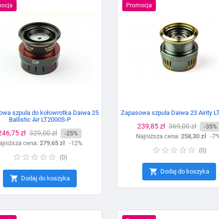
ocja
Promocja
wa szpula do kołowrotka Daiwa 25
Zapasowa szpula Daiwa 23 Airity 
Ballistic Air LT2000S-P
Cena
239,85 zł
Cena
369,00 zł
-35%
Cena
246,75 zł
Cena
329,00 zł
-25%
Najniższa cena:
podstawowa
258,30 zł
-7
ajniższa cena:
podstawowa
279,65 zł
-12%
(
0
)
(
0
)

Dodaj do koszyka

Dodaj do koszyka