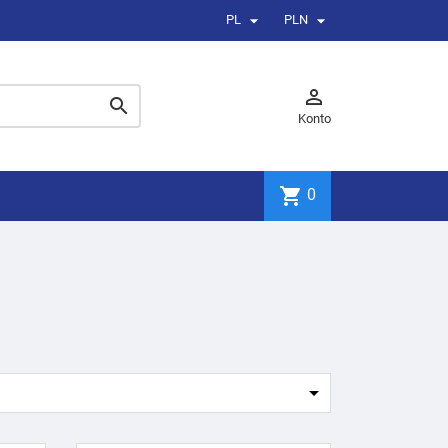


PL
PLN


Konto
shopping_cart
0
