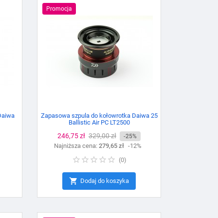
Promocja
Daiwa
Zapasowa szpula do kołowrotka Daiwa 25
Ballistic Air PC LT2500
Cena
246,75 zł
Cena
329,00 zł
-25%
Najniższa cena:
podstawowa
279,65 zł
-12%
(
0
)

Dodaj do koszyka