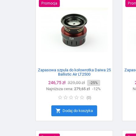
Promocja
Prom
Zapasowa szpula do kołowrotka Daiwa 25
Zapaso
Ballistic Air LT2500
Cena
246,75 zł
Cena
329,00 zł
-25%
Najniższa cena:
podstawowa
279,65 zł
-12%
N
(
0
)

Dodaj do koszyka