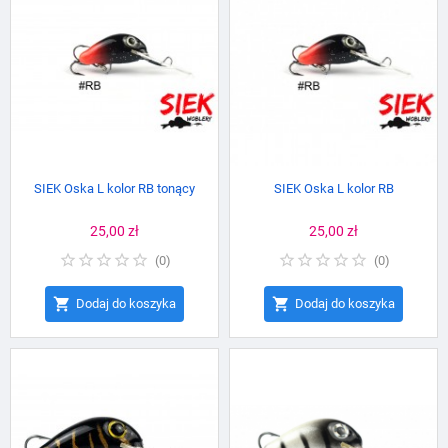
SIEK Oska L kolor RB tonący
SIEK Oska L kolor RB
Cena
25,00 zł
Cena
25,00 zł
(
0
)
(
0
)


Dodaj do koszyka
Dodaj do koszyka