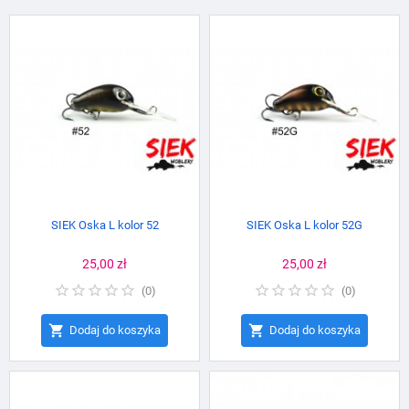
SIEK Oska L kolor 52
SIEK Oska L kolor 52G
Cena
25,00 zł
Cena
25,00 zł
(
0
)
(
0
)


Dodaj do koszyka
Dodaj do koszyka