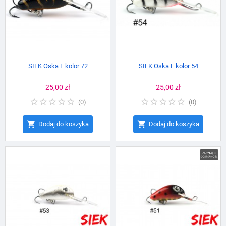
SIEK Oska L kolor 72
SIEK Oska L kolor 54
Cena
25,00 zł
Cena
25,00 zł
(
0
)
(
0
)


Dodaj do koszyka
Dodaj do koszyka