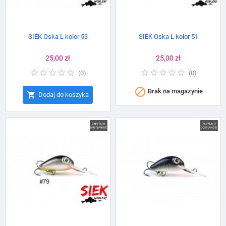
SIEK Oska L kolor 53
SIEK Oska L kolor 51
Cena
25,00 zł
Cena
25,00 zł
(
0
)
(
0
)

Brak na magazynie

Dodaj do koszyka