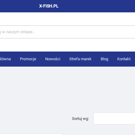
X-FISH.PL
główna
Promocje
Nowości
Strefa marek
Blog
Kontakt
Sortuj wg: