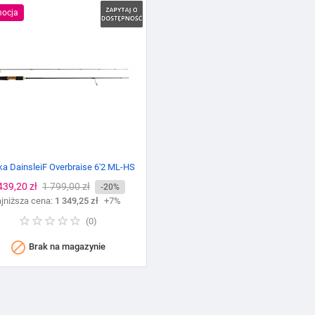
ocja
a DainsleiF Overbraise 6'2 ML-HS
ena
439,20 zł
Cena
1 799,00 zł
-20%
jniższa cena:
podstawowa
1 349,25 zł
+7%
(
0
)

Brak na magazynie