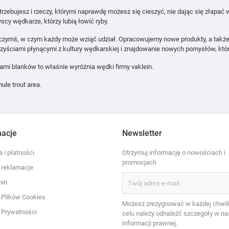
rzebujesz i rzeczy, którymi naprawdę możesz się cieszyć, nie dając się złapać
scy wędkarze, którzy lubią łowić ryby.
czymś, w czym każdy może wziąć udział. Opracowujemy nowe produkty, a także
yściami płynącymi z kultury wędkarskiej i znajdowanie nowych pomysłów, które
mi blanków to właśnie wyróżnia wędki firmy vaklein.
ule trout area.
macje
Newsletter
 i płatności
Otrzymuj informację o nowościach i
promocjach
i reklamacje
min
a Plików Cookies
Możesz zrezygnować w każdej chwili
a Prywatności
celu należy odnaleźć szczegóły w na
informacji prawnej.