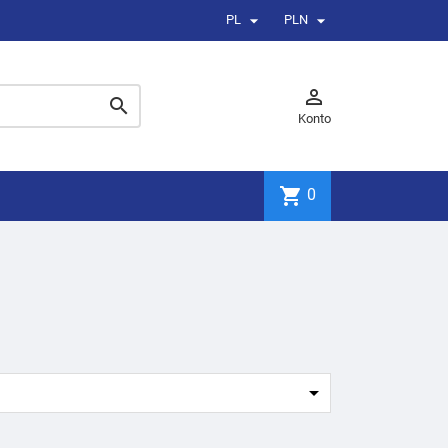


PL
PLN


Konto
shopping_cart
0
