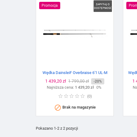
Promocja
Prom
Wędka DainsleiF Overbraise 6'1 UL-M
Wędk
Cena
1 439,20 zł
Cena
1 799,00 zł
C
1 
-20%
Najniższa cena:
podstawowa
1 439,20 zł
0%
Na
(
0
)

Brak na magazynie
Pokazano 1-2 z 2 pozycji