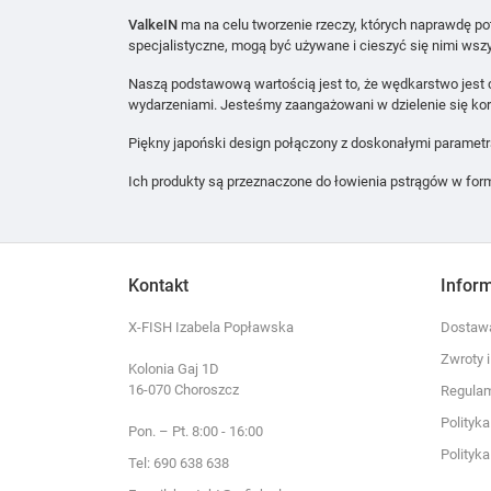
ValkeIN
ma na celu tworzenie rzeczy, których naprawdę pot
specjalistyczne, mogą być używane i cieszyć się nimi wszy
Naszą podstawową wartością jest to, że wędkarstwo jest 
wydarzeniami. Jesteśmy zaangażowani w dzielenie się korz
Piękny japoński design połączony z doskonałymi parametra
Ich produkty są przeznaczone do łowienia pstrągów w form
Kontakt
Infor
X-FISH Izabela Popławska
Dostawa
Zwroty 
Kolonia Gaj 1D
16-070 Choroszcz
Regula
Polityk
Pon. – Pt. 8:00 - 16:00
Polityk
Tel: 690 638 638