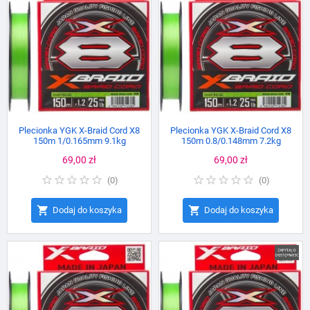
Plecionka YGK X-Braid Cord X8
Plecionka YGK X-Braid Cord X8
150m 1/0.165mm 9.1kg
150m 0.8/0.148mm 7.2kg
Cena
69,00 zł
Cena
69,00 zł
(
0
)
(
0
)


Dodaj do koszyka
Dodaj do koszyka