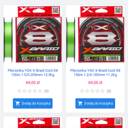
Plecionka YGK X-Braid Cord X8
Plecionka YGK X-Braid Cord X8
150m 1.5/0.205mm 13.5kg
150m 1.2/0.185mm 11.2kg
Cena
69,00 zł
Cena
69,00 zł
(
0
)
(
0
)


Dodaj do koszyka
Dodaj do koszyka