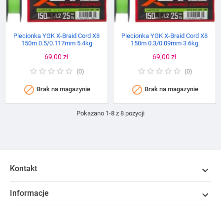
Plecionka YGK X-Braid Cord X8
Plecionka YGK X-Braid Cord X8
150m 0.5/0.117mm 5.4kg
150m 0.3/0.09mm 3.6kg
Cena
69,00 zł
Cena
69,00 zł
(
0
)
(
0
)


Brak na magazynie
Brak na magazynie
Pokazano 1-8 z 8 pozycji
Kontakt

Informacje

Newsletter
