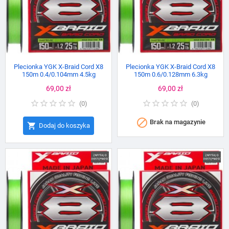
Plecionka YGK X-Braid Cord X8
Plecionka YGK X-Braid Cord X8
150m 0.4/0.104mm 4.5kg
150m 0.6/0.128mm 6.3kg
Cena
69,00 zł
Cena
69,00 zł
(
0
)
(
0
)

Brak na magazynie

Dodaj do koszyka