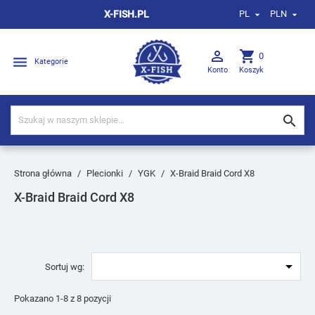
X-FISH.PL
PL
PLN



shopping_cart
0

Kategorie
Konto
Koszyk

Strona główna
Plecionki
YGK
X-Braid Braid Cord X8
X-Braid Braid Cord X8

Sortuj wg:
Pokazano 1-8 z 8 pozycji