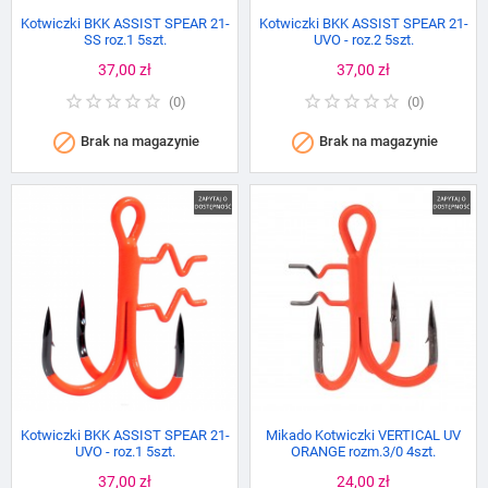
Kotwiczki BKK ASSIST SPEAR 21-
Kotwiczki BKK ASSIST SPEAR 21-
SS roz.1 5szt.
UVO - roz.2 5szt.
Cena
37,00 zł
Cena
37,00 zł
(
0
)
(
0
)


Brak na magazynie
Brak na magazynie
Kotwiczki BKK ASSIST SPEAR 21-
Mikado Kotwiczki VERTICAL UV
UVO - roz.1 5szt.
ORANGE rozm.3/0 4szt.
Cena
37,00 zł
Cena
24,00 zł