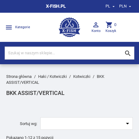
X-FISH.PL
PL
PLN



shopping_cart
0

Kategorie
Konto
Koszyk

Strona główna
Haki / Kotwiczki
Kotwiczki
BKK
ASSIST/VERTICAL
BKK ASSIST/VERTICAL

Sortuj wg:
Pokazano 1-12 z 15 pozycji