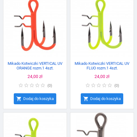
Mikado Kotwiczki VERTICAL UV
Mikado Kotwiczki VERTICAL UV
ORANGE rozm.1 4szt.
FLUO rozm.1 4szt.
Cena
24,00 zł
Cena
24,00 zł
(
0
)
(
0
)


Dodaj do koszyka
Dodaj do koszyka