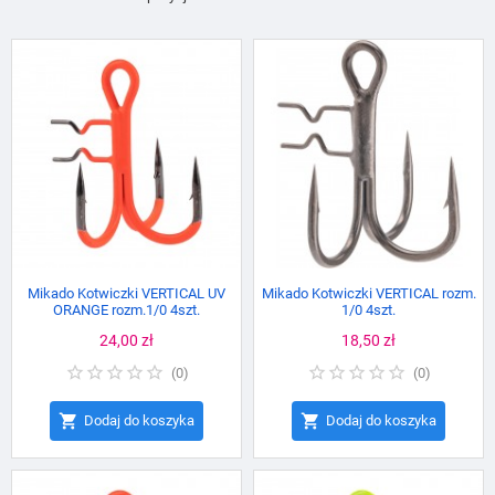
Mikado Kotwiczki VERTICAL UV
Mikado Kotwiczki VERTICAL rozm.
ORANGE rozm.1/0 4szt.
1/0 4szt.
Cena
24,00 zł
Cena
18,50 zł
(
0
)
(
0
)


Dodaj do koszyka
Dodaj do koszyka