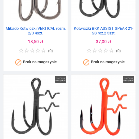
Mikado Kotwiczki VERTICAL rozm.
Kotwiczki BKK ASSIST SPEAR 21-
2/0 4szt.
SS roz.2 5szt.
Cena
18,50 zł
Cena
37,00 zł
(
0
)
(
0
)


Brak na magazynie
Brak na magazynie