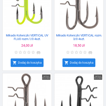
Mikado Kotwiczki VERTICAL UV
Mikado Kotwiczki VERTICAL rozm.
FLUO rozm.1/0 4szt.
3/0 4szt.
Cena
24,00 zł
Cena
18,50 zł
(
0
)
(
0
)


Dodaj do koszyka
Dodaj do koszyka