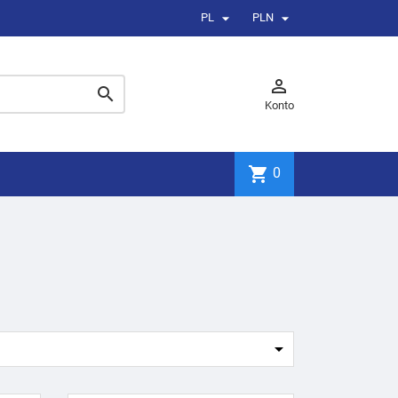


PL
PLN


Konto
shopping_cart
0
