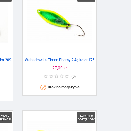
or 209
Wahadłówka Timon Rhomy 2.4g kolor 175
Cena
27,00 zł
%
(
0
)

Brak na magazynie