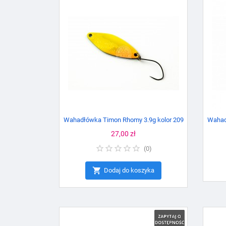
Wahadłówka Timon Rhomy 3.9g kolor 209
Wahad
Cena
27,00 zł
(
0
)

Dodaj do koszyka