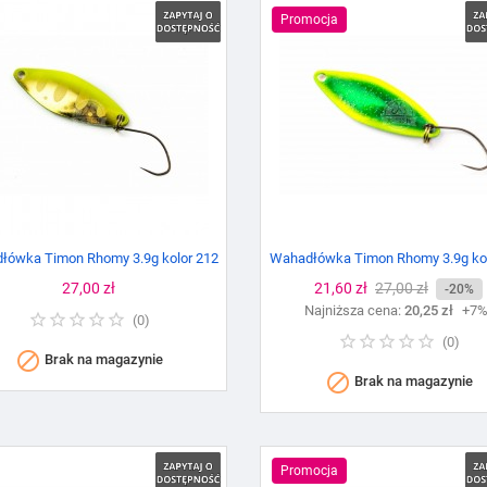
Promocja
łówka Timon Rhomy 3.9g kolor 212
Wahadłówka Timon Rhomy 3.9g kol
Cena
27,00 zł
Cena
21,60 zł
Cena
27,00 zł
-20%
Najniższa cena:
podstawowa
20,25 zł
+7
(
0
)
(
0
)

Brak na magazynie

Brak na magazynie
Promocja