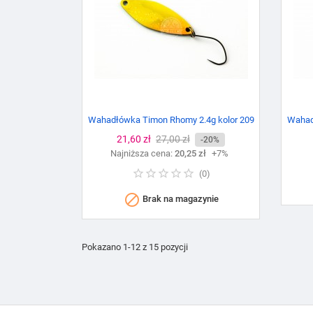
Wahadłówka Timon Rhomy 2.4g kolor 209
Wahad
Cena
21,60 zł
Cena
27,00 zł
-20%
Najniższa cena:
podstawowa
20,25 zł
+7%
(
0
)

Brak na magazynie
Pokazano 1-12 z 15 pozycji