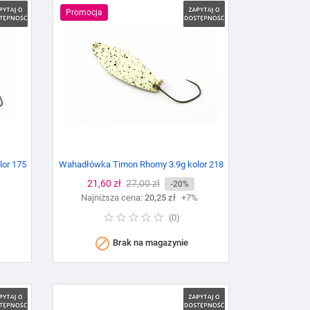
Promocja
or 175
Wahadłówka Timon Rhomy 3.9g kolor 218
Cena
21,60 zł
Cena
27,00 zł
-20%
%
Najniższa cena:
podstawowa
20,25 zł
+7%
(
0
)

Brak na magazynie