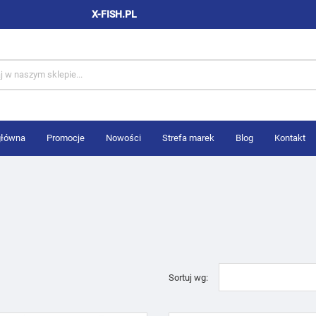
X-FISH.PL
główna
Promocje
Nowości
Strefa marek
Blog
Kontakt
Sortuj wg: