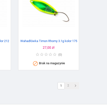
or 212
Wahadłówka Timon Rhomy 3.1g kolor 175
Cena
27,00 zł
(
0
)

Brak na magazynie

2
1