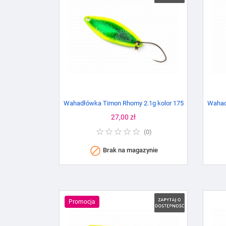
Wahadłówka Timon Rhomy 2.1g kolor 175
Wahad
Cena
27,00 zł
(
0
)

Brak na magazynie
Promocja