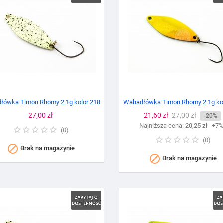
łówka Timon Rhomy 2.1g kolor 218
Wahadłówka Timon Rhomy 2.1g kol
Cena
27,00 zł
Cena
21,60 zł
Cena
27,00 zł
-20%
Najniższa cena:
podstawowa
20,25 zł
+7
(
0
)
(
0
)

Brak na magazynie

Brak na magazynie