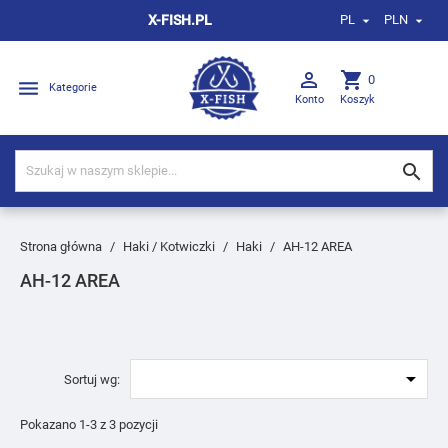
X-FISH.PL
PL
PLN



shopping_cart
0

Kategorie
Konto
Koszyk

Strona główna
Haki / Kotwiczki
Haki
AH-12 AREA
AH-12 AREA

Sortuj wg:
Pokazano 1-3 z 3 pozycji