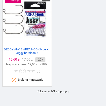
Promocja
DECOY AH-12 AREA HOOK type XII
Jiggy barbless 6
Cena
13,60 zł
Cena
17,00 zł
-20%
Najniższa cena:
podstawowa
17,00 zł
-20%
(
0
)

Brak na magazynie
Pokazano 1-3 z 3 pozycji