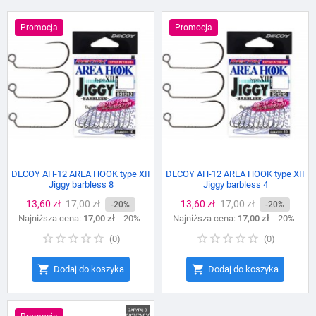
Promocja
Promocja
DECOY AH-12 AREA HOOK type XII
DECOY AH-12 AREA HOOK type XII
Jiggy barbless 8
Jiggy barbless 4
Cena
13,60 zł
Cena
17,00 zł
Cena
13,60 zł
Cena
17,00 zł
-20%
-20%
Najniższa cena:
podstawowa
17,00 zł
-20%
Najniższa cena:
podstawowa
17,00 zł
-20%
(
0
)
(
0
)


Dodaj do koszyka
Dodaj do koszyka