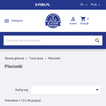
X-FISH.PL
PL
PLN



shopping_cart
0

Kategorie
Konto
Koszyk

Strona główna
Trout Area
Plecionki
Plecionki

Sortuj wg:
Pokazano 1-12 z 46 pozycji