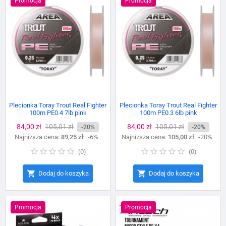
Promocja
Promocja
Plecionka Toray Trout Real Fighter
Plecionka Toray Trout Real Fighter
100m PE0.4 7lb pink
100m PE0.3 6lb pink
Cena
84,00 zł
Cena
105,01 zł
Cena
84,00 zł
Cena
105,01 zł
-20%
-20%
Najniższa cena:
podstawowa
89,25 zł
-6%
Najniższa cena:
podstawowa
105,00 zł
-20%
(
0
)
(
0
)


Dodaj do koszyka
Dodaj do koszyka
Promocja
Promocja