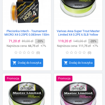
Plecionka Intech - Tournament
Varivas Area Super Trout Master
MICRO X4 0.25PE 0.083mm 150m
Limited X4 0.2PE 6.5LB Yellow
Cena
71,20 zł
Cena
89,00 zł
Cena
119,20 zł
Cena
149,00 zł
-20%
-20%
Najniższa cena:
podstawowa
66,75 zł
+7%
Najniższa cena:
podstawowa
111,75 zł
+7%
(
0
)
(
0
)


Dodaj do koszyka
Dodaj do koszyka
Promocja
Promocja