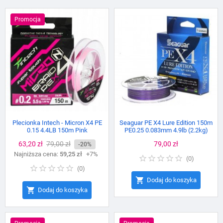
Promocja
Plecionka Intech - Micron X4 PE
Seaguar PE X4 Lure Edition 150m
0.15 4.4LB 150m Pink
PE0.25 0.083mm 4.9lb (2.2kg)
Cena
63,20 zł
Cena
79,00 zł
Cena
79,00 zł
-20%
Najniższa cena:
podstawowa
59,25 zł
+7%
(
0
)
(
0
)

Dodaj do koszyka

Dodaj do koszyka