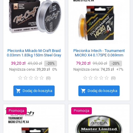
Plecionka Mikado M-Craft Braid
Plecionka Intech - Tournament
0.03mm 1.83kg 150m Steel Gray
MICRO X4 0.175PE 0.069mm
150m
Cena
39,20 zł
Cena
49,00 zł
Cena
79,20 zł
Cena
99,00 zł
-20%
-20%
Najniższa cena:
podstawowa
39,20 zł
0%
Najniższa cena:
podstawowa
74,25 zł
+7%
(
0
)
(
0
)


Dodaj do koszyka
Dodaj do koszyka
Promocja
Promocja