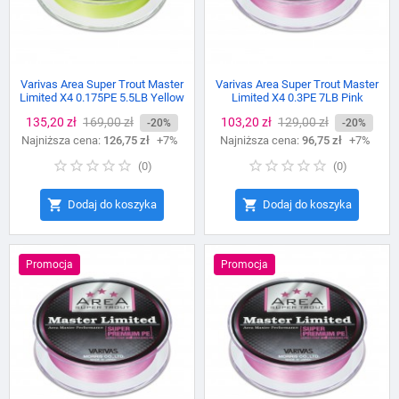
Varivas Area Super Trout Master
Varivas Area Super Trout Master
Limited X4 0.175PE 5.5LB Yellow
Limited X4 0.3PE 7LB Pink
Cena
135,20 zł
Cena
169,00 zł
Cena
103,20 zł
Cena
129,00 zł
-20%
-20%
Najniższa cena:
podstawowa
126,75 zł
+7%
Najniższa cena:
podstawowa
96,75 zł
+7%
(
0
)
(
0
)


Dodaj do koszyka
Dodaj do koszyka
Promocja
Promocja