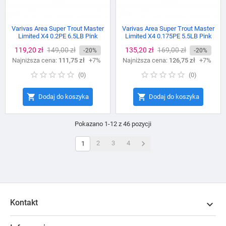
Varivas Area Super Trout Master
Varivas Area Super Trout Master
Limited X4 0.2PE 6.5LB Pink
Limited X4 0.175PE 5.5LB Pink
Cena
119,20 zł
Cena
149,00 zł
Cena
135,20 zł
Cena
169,00 zł
-20%
-20%
Najniższa cena:
podstawowa
111,75 zł
+7%
Najniższa cena:
podstawowa
126,75 zł
+7%
(
0
)
(
0
)


Dodaj do koszyka
Dodaj do koszyka
Pokazano 1-12 z 46 pozycji

2
3
4
1
Kontakt
