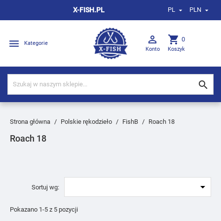
X-FISH.PL
PL
PLN



shopping_cart
0

Kategorie
Konto
Koszyk

Strona główna
Polskie rękodzieło
FishB
Roach 18
Roach 18

Sortuj wg:
Pokazano 1-5 z 5 pozycji