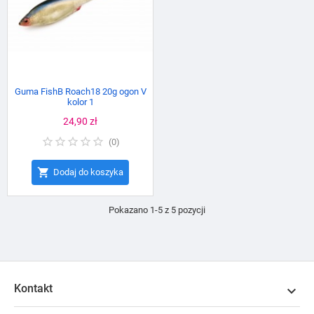
Guma FishB Roach18 20g ogon V
kolor 1
Cena
24,90 zł
(
0
)

Dodaj do koszyka
Pokazano 1-5 z 5 pozycji
Kontakt
