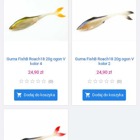
Guma FishB Roach18 20g ogon V
Guma FishB Roach18 20g ogon V
kolor 4
kolor 2
Cena
24,90 zł
Cena
24,90 zł
(
0
)
(
0
)


Dodaj do koszyka
Dodaj do koszyka