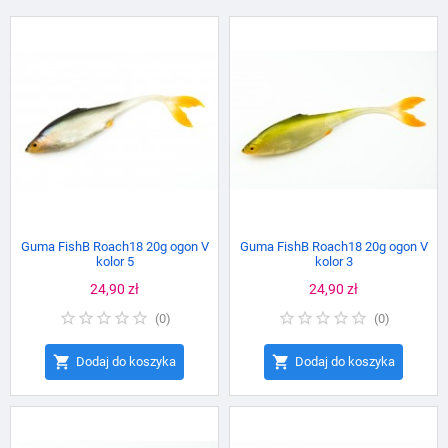
Guma FishB Roach18 20g ogon V
Guma FishB Roach18 20g ogon V
kolor 5
kolor 3
Cena
24,90 zł
Cena
24,90 zł
(
0
)
(
0
)


Dodaj do koszyka
Dodaj do koszyka