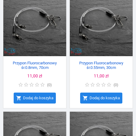
Przypon Fluorocarbonowy
Przypon Fluorocarbonowy
śr.0.8mm, 70cm
śr.0.55mm, 30cm
Cena
11,00 zł
Cena
11,00 zł
(
0
)
(
0
)


Dodaj do koszyka
Dodaj do koszyka