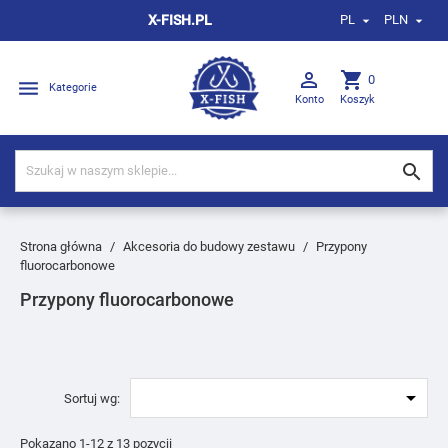
X-FISH.PL
PL
PLN



shopping_cart
0

Kategorie
Konto
Koszyk

Strona główna
Akcesoria do budowy zestawu
Przypony
fluorocarbonowe
Przypony fluorocarbonowe

Sortuj wg:
Pokazano 1-12 z 13 pozycji