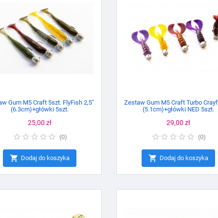
w Gum M5 Craft 5szt. FlyFish 2,5"
Zestaw Gum M5 Craft Turbo Crayfi
(6.3cm)+główki 5szt.
(5.1cm)+główki NED 5szt.
Cena
25,00 zł
Cena
29,00 zł
(
0
)
(
0
)


Dodaj do koszyka
Dodaj do koszyka