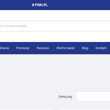
X-FISH.PL
główna
Promocje
Nowości
Strefa marek
Blog
Kontakt
Sortuj wg: