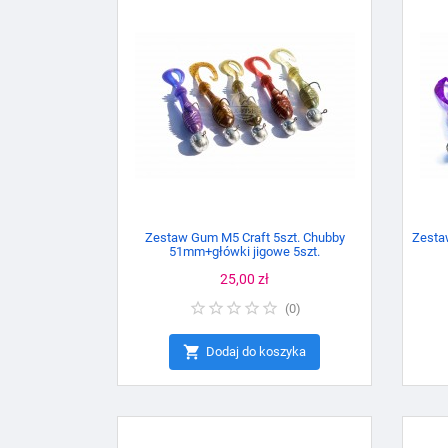
Zestaw Gum M5 Craft 5szt. Chubby
Zestaw
51mm+główki jigowe 5szt.
Cena
25,00 zł
(
0
)

Dodaj do koszyka