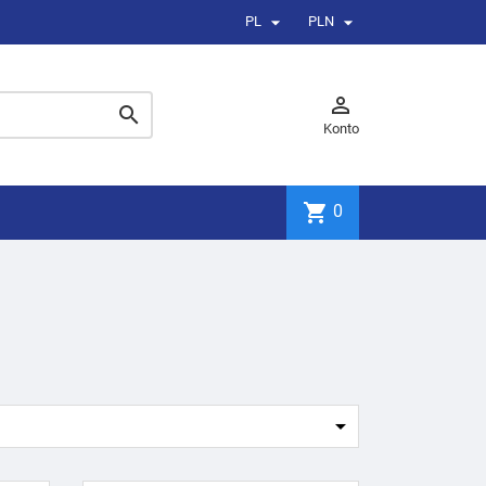


PL
PLN


Konto
shopping_cart
0
