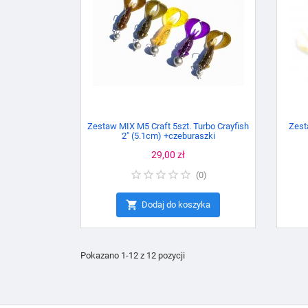
Zestaw MIX M5 Craft 5szt. Turbo Crayfish
Zest
2" (5.1cm) +czeburaszki
Cena
29,00 zł
(
0
)

Dodaj do koszyka
Pokazano 1-12 z 12 pozycji