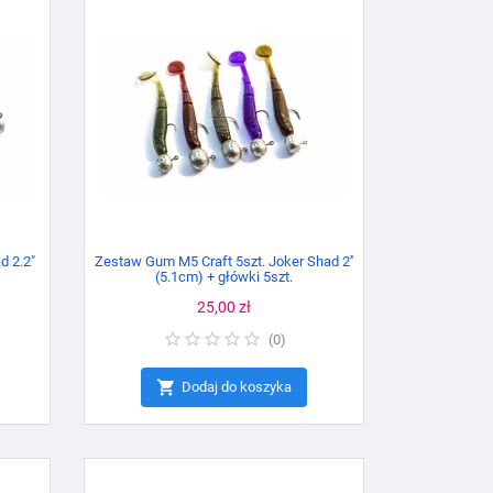
d 2.2"
Zestaw Gum M5 Craft 5szt. Joker Shad 2''
(5.1cm) + główki 5szt.
Cena
25,00 zł
(
0
)

Dodaj do koszyka