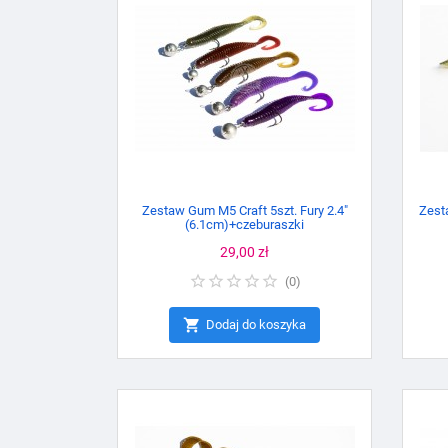
Zestaw Gum M5 Craft 5szt. Fury 2.4"
Zesta
(6.1cm)+czeburaszki
Cena
29,00 zł
(
0
)

Dodaj do koszyka