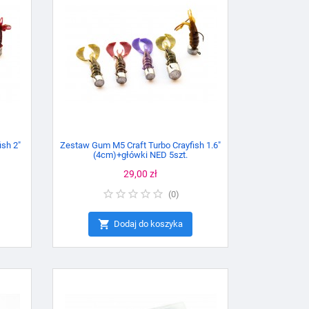
sh 2"
Zestaw Gum M5 Craft Turbo Crayfish 1.6"
(4cm)+główki NED 5szt.
Cena
29,00 zł
(
0
)

Dodaj do koszyka