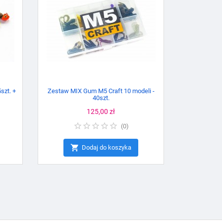
szt. +
Zestaw MIX Gum M5 Craft 10 modeli -
40szt.
Cena
125,00 zł
(
0
)

Dodaj do koszyka