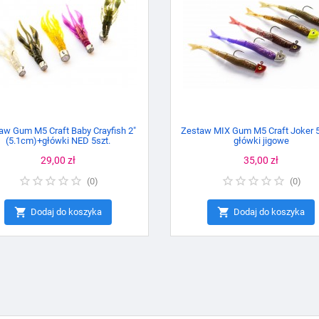
aw Gum M5 Craft Baby Crayfish 2"
Zestaw MIX Gum M5 Craft Joker 5
(5.1cm)+główki NED 5szt.
główki jigowe
Cena
29,00 zł
Cena
35,00 zł
(
0
)
(
0
)


Dodaj do koszyka
Dodaj do koszyka