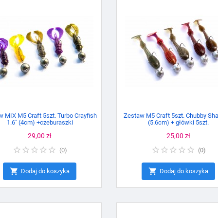
 MIX M5 Craft 5szt. Turbo Crayfish
Zestaw M5 Craft 5szt. Chubby Sha
1.6" (4cm) +czeburaszki
(5.6cm) + główki 5szt.
Cena
29,00 zł
Cena
25,00 zł
(
0
)
(
0
)


Dodaj do koszyka
Dodaj do koszyka