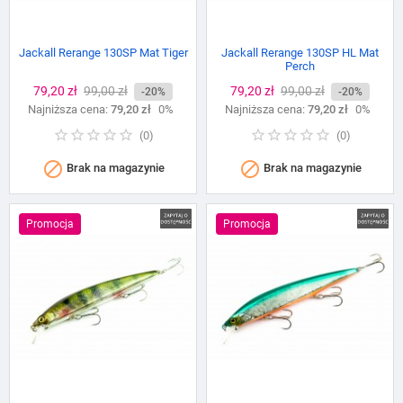
Jackall Rerange 130SP Mat Tiger
Jackall Rerange 130SP HL Mat
Perch
Cena
79,20 zł
Cena
99,00 zł
Cena
79,20 zł
Cena
99,00 zł
-20%
-20%
Najniższa cena:
podstawowa
79,20 zł
0%
Najniższa cena:
podstawowa
79,20 zł
0%
(
0
)
(
0
)


Brak na magazynie
Brak na magazynie
Promocja
Promocja