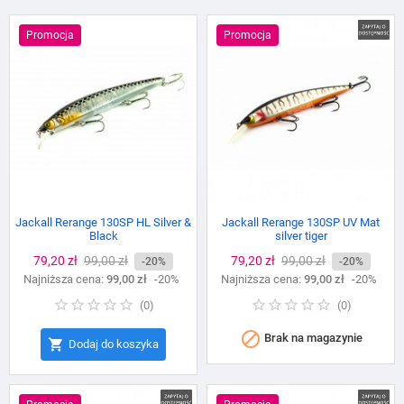
Promocja
Promocja
Jackall Rerange 130SP HL Silver &
Jackall Rerange 130SP UV Mat
Black
silver tiger
Cena
79,20 zł
Cena
99,00 zł
Cena
79,20 zł
Cena
99,00 zł
-20%
-20%
Najniższa cena:
podstawowa
99,00 zł
-20%
Najniższa cena:
podstawowa
99,00 zł
-20%
(
0
)
(
0
)

Brak na magazynie

Dodaj do koszyka