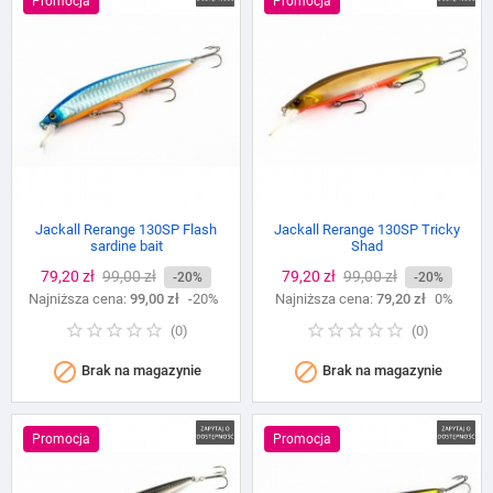
Promocja
Promocja
Jackall Rerange 130SP Flash
Jackall Rerange 130SP Tricky
sardine bait
Shad
Cena
79,20 zł
Cena
99,00 zł
Cena
79,20 zł
Cena
99,00 zł
-20%
-20%
Najniższa cena:
podstawowa
99,00 zł
-20%
Najniższa cena:
podstawowa
79,20 zł
0%
(
0
)
(
0
)


Brak na magazynie
Brak na magazynie
Promocja
Promocja