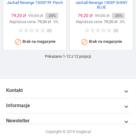
Jackall Rerange 130SP RT Perch
Jackall Rerange 130SP SHINY
BLUE
Cena
79,20 zł
Cena
99,00 zł
Cena
79,20 zł
Cena
99,00 zł
-20%
-20%
Najniższa cena:
podstawowa
79,20 zł
0%
Najniższa cena:
podstawowa
79,20 zł
0%
(
0
)
(
0
)


Brak na magazynie
Brak na magazynie
Pokazano 1-12 z 12 pozycji
Kontakt

Informacje

Newsletter

Copyright © 2019 Gogler.pl