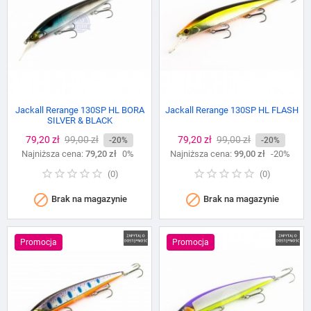
Jackall Rerange 130SP HL BORA
Jackall Rerange 130SP HL FLASH
SILVER & BLACK
Cena
79,20 zł
Cena
99,00 zł
Cena
79,20 zł
Cena
99,00 zł
-20%
-20%
Najniższa cena:
podstawowa
79,20 zł
0%
Najniższa cena:
podstawowa
99,00 zł
-20%
(
0
)
(
0
)


Brak na magazynie
Brak na magazynie
Promocja
Promocja