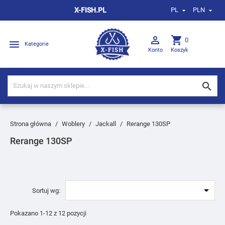
X-FISH.PL
PL
PLN



shopping_cart
0

Kategorie
Konto
Koszyk

Strona główna
Woblery
Jackall
Rerange 130SP
Rerange 130SP

Sortuj wg:
Pokazano 1-12 z 12 pozycji