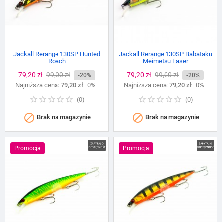
Jackall Rerange 130SP Hunted
Jackall Rerange 130SP Babataku
Roach
Meimetsu Laser
Cena
79,20 zł
Cena
99,00 zł
Cena
79,20 zł
Cena
99,00 zł
-20%
-20%
Najniższa cena:
podstawowa
79,20 zł
0%
Najniższa cena:
podstawowa
79,20 zł
0%
(
0
)
(
0
)


Brak na magazynie
Brak na magazynie
Promocja
Promocja