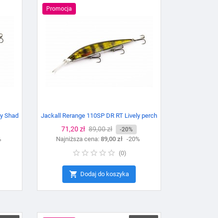
Promocja
ky Shad
Jackall Rerange 110SP DR RT Lively perch
Cena
71,20 zł
Cena
89,00 zł
-20%
%
Najniższa cena:
podstawowa
89,00 zł
-20%
(
0
)

Dodaj do koszyka