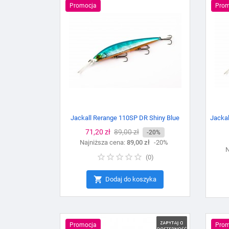
Promocja
Prom
Jackall Rerange 110SP DR Shiny Blue
Jackal
Cena
71,20 zł
Cena
89,00 zł
-20%
Najniższa cena:
podstawowa
89,00 zł
-20%
N
(
0
)

Dodaj do koszyka
Promocja
Prom