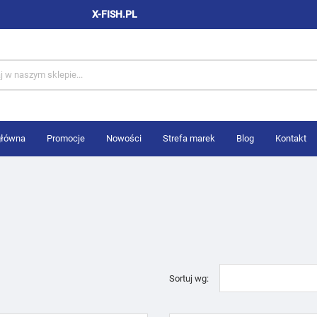
X-FISH.PL
główna
Promocje
Nowości
Strefa marek
Blog
Kontakt
Sortuj wg: