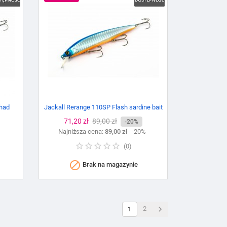
Shad
Jackall Rerange 110SP Flash sardine bait
Cena
71,20 zł
Cena
89,00 zł
-20%
%
Najniższa cena:
podstawowa
89,00 zł
-20%
(
0
)

Brak na magazynie

2
1