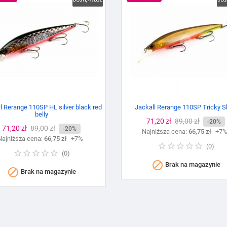
l Rerange 110SP HL silver black red
Jackall Rerange 110SP Tricky 
belly
Cena
71,20 zł
Cena
89,00 zł
-20%
Cena
71,20 zł
Cena
89,00 zł
-20%
Najniższa cena:
podstawowa
66,75 zł
+7
Najniższa cena:
podstawowa
66,75 zł
+7%
(
0
)
(
0
)

Brak na magazynie

Brak na magazynie