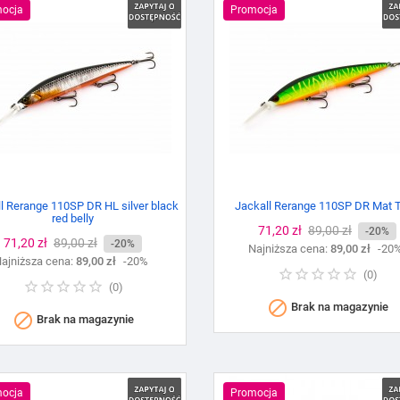
ocja
Promocja
l Rerange 110SP DR HL silver black
Jackall Rerange 110SP DR Mat T
red belly
Cena
71,20 zł
Cena
89,00 zł
-20%
Cena
71,20 zł
Cena
89,00 zł
-20%
Najniższa cena:
podstawowa
89,00 zł
-20
ajniższa cena:
podstawowa
89,00 zł
-20%
(
0
)
(
0
)

Brak na magazynie

Brak na magazynie
ocja
Promocja