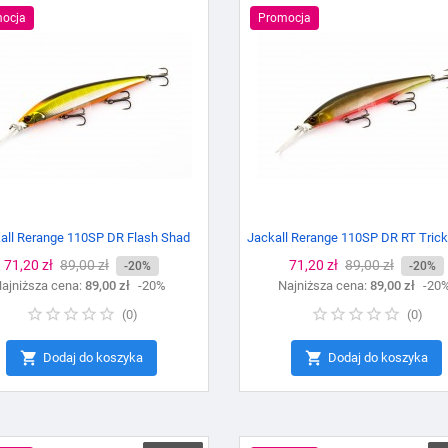
ocja
Promocja
all Rerange 110SP DR Flash Shad
Jackall Rerange 110SP DR RT Tric
Cena
71,20 zł
Cena
89,00 zł
Cena
71,20 zł
Cena
89,00 zł
-20%
-20%
ajniższa cena:
podstawowa
89,00 zł
-20%
Najniższa cena:
podstawowa
89,00 zł
-20
(
0
)
(
0
)


Dodaj do koszyka
Dodaj do koszyka