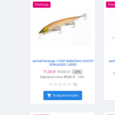
Promocja
Prom
Jackall Rerange 110SP BABATAKU GHOST
Jack
WAKASAGI LASER
Cena
71,20 zł
Cena
89,00 zł
-20%
N
Najniższa cena:
podstawowa
89,00 zł
-20%
(
0
)

Dodaj do koszyka