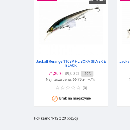
Jackall Rerange 110SP HL BORA SILVER &
Jackal
BLACK
Cena
71,20 zł
Cena
89,00 zł
-20%
Najniższa cena:
podstawowa
66,75 zł
+7%
(
0
)

Brak na magazynie
Pokazano 1-12 z 20 pozycji