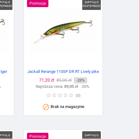
Promocja
iger
Jackall Rerange 110SP DR RT Lively pike
Cena
71,20 zł
Cena
89,00 zł
-20%
%
Najniższa cena:
podstawowa
89,00 zł
-20%
(
0
)

Brak na magazynie
Promocja