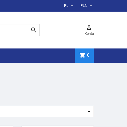


PL
PLN


Konto
shopping_cart
0
