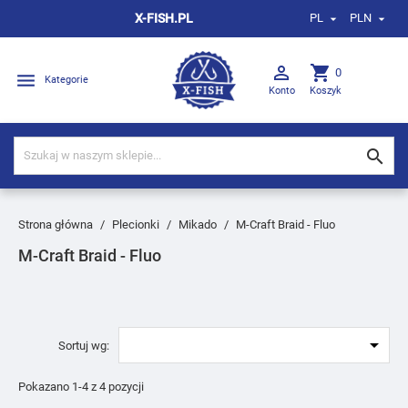
X-FISH.PL
PL
PLN



shopping_cart
0

Kategorie
Konto
Koszyk

Strona główna
Plecionki
Mikado
M-Craft Braid - Fluo
M-Craft Braid - Fluo

Sortuj wg:
Pokazano 1-4 z 4 pozycji