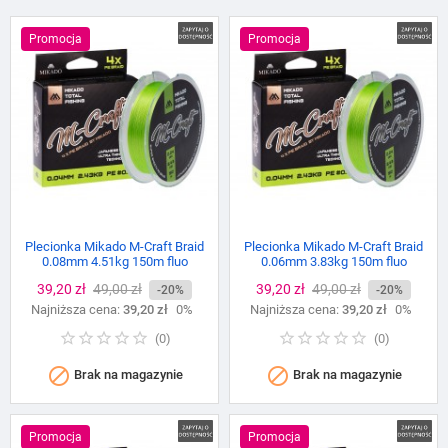
Promocja
Promocja
Plecionka Mikado M-Craft Braid
Plecionka Mikado M-Craft Braid
0.08mm 4.51kg 150m fluo
0.06mm 3.83kg 150m fluo
Cena
39,20 zł
Cena
49,00 zł
Cena
39,20 zł
Cena
49,00 zł
-20%
-20%
Najniższa cena:
podstawowa
39,20 zł
0%
Najniższa cena:
podstawowa
39,20 zł
0%
(
0
)
(
0
)


Brak na magazynie
Brak na magazynie
Promocja
Promocja