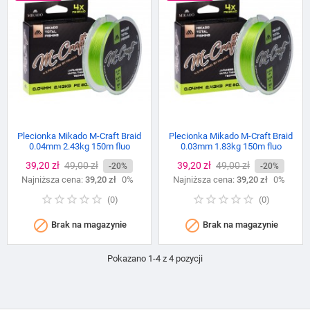
Plecionka Mikado M-Craft Braid
Plecionka Mikado M-Craft Braid
0.04mm 2.43kg 150m fluo
0.03mm 1.83kg 150m fluo
Cena
39,20 zł
Cena
49,00 zł
Cena
39,20 zł
Cena
49,00 zł
-20%
-20%
Najniższa cena:
podstawowa
39,20 zł
0%
Najniższa cena:
podstawowa
39,20 zł
0%
(
0
)
(
0
)


Brak na magazynie
Brak na magazynie
Pokazano 1-4 z 4 pozycji