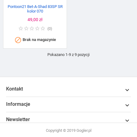
Pontoon21 Bet-A-Shad 83SP SR
kolor 070
Cena
49,00 zł
(
0
)

Brak na magazynie
Pokazano 1-9 z 9 pozycji
Kontakt

Informacje

Newsletter

Copyright © 2019 Gogler.pl