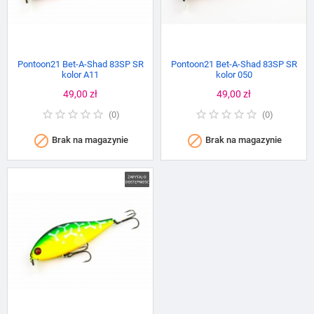
Pontoon21 Bet-A-Shad 83SP SR
Pontoon21 Bet-A-Shad 83SP SR
kolor A11
kolor 050
Cena
49,00 zł
Cena
49,00 zł
(
0
)
(
0
)


Brak na magazynie
Brak na magazynie