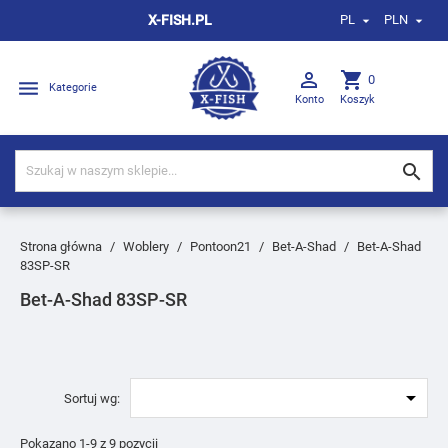
X-FISH.PL
PL
PLN



shopping_cart
0

Kategorie
Konto
Koszyk

Strona główna
Woblery
Pontoon21
Bet-A-Shad
Bet-A-Shad
83SP-SR
Bet-A-Shad 83SP-SR

Sortuj wg:
Pokazano 1-9 z 9 pozycji