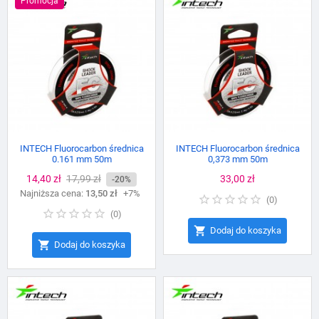
Promocja
INTECH Fluorocarbon średnica
INTECH Fluorocarbon średnica
0.161 mm 50m
0,373 mm 50m
Cena
14,40 zł
Cena
17,99 zł
Cena
33,00 zł
-20%
Najniższa cena:
podstawowa
13,50 zł
+7%
(
0
)
(
0
)

Dodaj do koszyka

Dodaj do koszyka