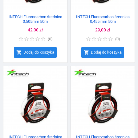
INTECH Fluorocarbon średnica
INTECH Fluorocarbon średnica
0,505mm 50m
0,455 mm 50m
Cena
42,00 zł
Cena
29,00 zł
(
0
)
(
0
)


Dodaj do koszyka
Dodaj do koszyka
INTECH Fluorocarbon średnica
INTECH Fluorocarbon średnica