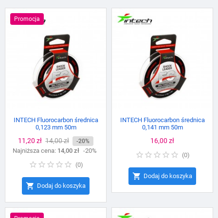
Promocja
INTECH Fluorocarbon średnica
INTECH Fluorocarbon średnica
0,123 mm 50m
0,141 mm 50m
Cena
11,20 zł
Cena
14,00 zł
Cena
16,00 zł
-20%
Najniższa cena:
podstawowa
14,00 zł
-20%
(
0
)
(
0
)

Dodaj do koszyka

Dodaj do koszyka