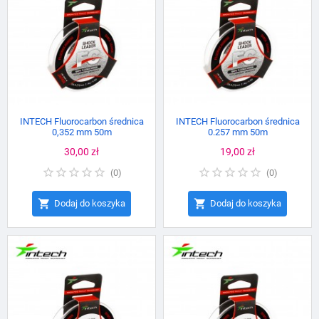
INTECH Fluorocarbon średnica
INTECH Fluorocarbon średnica
0,352 mm 50m
0.257 mm 50m
Cena
30,00 zł
Cena
19,00 zł
(
0
)
(
0
)


Dodaj do koszyka
Dodaj do koszyka