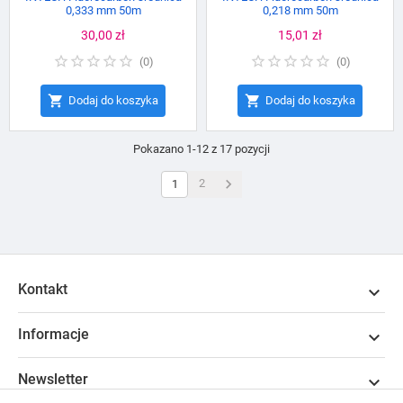
0,333 mm 50m
0,218 mm 50m
Cena
30,00 zł
Cena
15,01 zł
(
0
)
(
0
)


Dodaj do koszyka
Dodaj do koszyka
Pokazano 1-12 z 17 pozycji

2
1
Kontakt

Informacje

Newsletter
