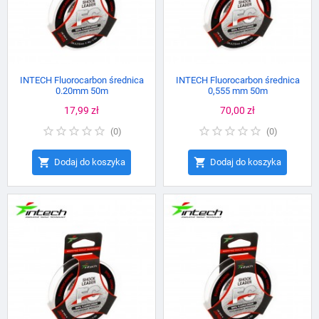
INTECH Fluorocarbon średnica
INTECH Fluorocarbon średnica
0.20mm 50m
0,555 mm 50m
Cena
17,99 zł
Cena
70,00 zł
(
0
)
(
0
)


Dodaj do koszyka
Dodaj do koszyka