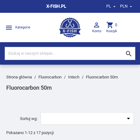
X-FISH.PL
PL
PLN



shopping_cart
0

Kategorie
Konto
Koszyk

Strona główna
Fluorocarbon
Intech
Fluorocarbon 50m
Fluorocarbon 50m

Sortuj wg:
Pokazano 1-12 z 17 pozycji