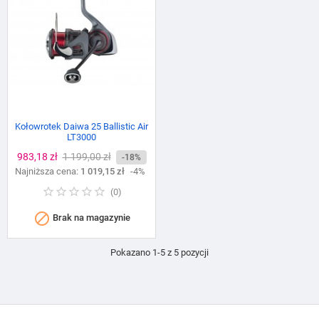
Kołowrotek Daiwa 25 Ballistic Air
LT3000
Cena
983,18 zł
Cena
1 199,00 zł
-18%
Najniższa cena:
podstawowa
1 019,15 zł
-4%
(
0
)

Brak na magazynie
Pokazano 1-5 z 5 pozycji