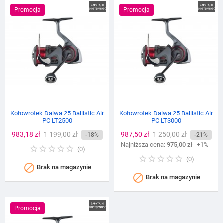
Promocja
Promocja
Kołowrotek Daiwa 25 Ballistic Air
Kołowrotek Daiwa 25 Ballistic Air
PC LT2500
PC LT3000
Cena
983,18 zł
Cena
1 199,00 zł
Cena
987,50 zł
Cena
1 250,00 zł
-18%
-21%
podstawowa
Najniższa cena:
podstawowa
975,00 zł
+1%
(
0
)
(
0
)

Brak na magazynie

Brak na magazynie
Promocja