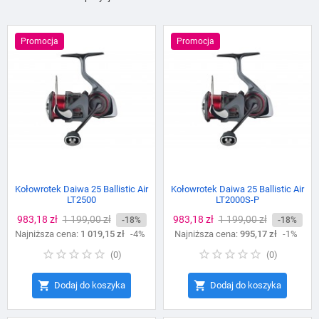
Promocja
Promocja
Kołowrotek Daiwa 25 Ballistic Air
Kołowrotek Daiwa 25 Ballistic Air
LT2500
LT2000S-P
Cena
983,18 zł
Cena
1 199,00 zł
Cena
983,18 zł
Cena
1 199,00 zł
-18%
-18%
Najniższa cena:
podstawowa
1 019,15 zł
-4%
Najniższa cena:
podstawowa
995,17 zł
-1%
(
0
)
(
0
)


Dodaj do koszyka
Dodaj do koszyka