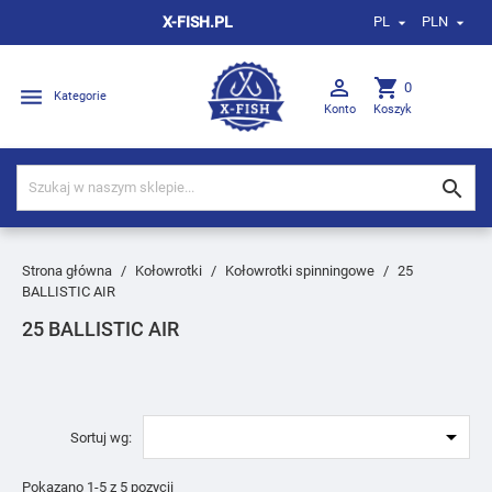
X-FISH.PL
PL
PLN



shopping_cart
0

Kategorie
Konto
Koszyk

Strona główna
Kołowrotki
Kołowrotki spinningowe
25
BALLISTIC AIR
25 BALLISTIC AIR

Sortuj wg:
Pokazano 1-5 z 5 pozycji