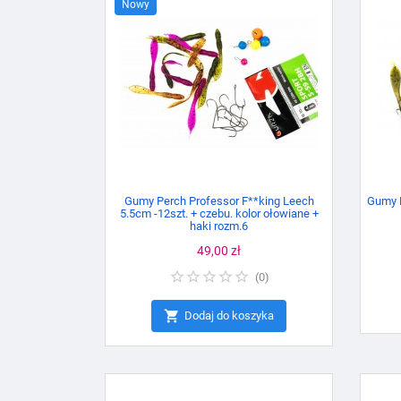
Nowy
Gumy Perch Professor F**king Leech
Gumy P
5.5cm -12szt. + czebu. kolor ołowiane +
haki rozm.6
Cena
49,00 zł
(
0
)

Dodaj do koszyka