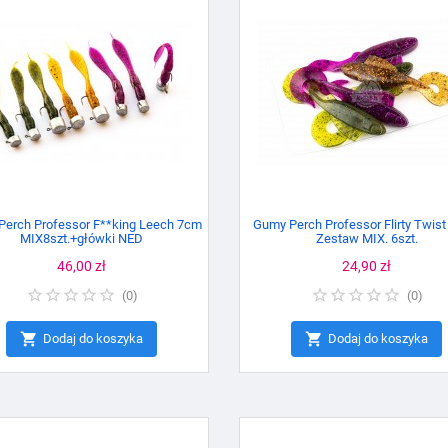
erch Professor F**king Leech 7cm
Gumy Perch Professor Flirty Twist
MIX8szt.+główki NED
Zestaw MIX. 6szt.
Cena
46,00 zł
Cena
24,90 zł
(
0
)
(
0
)


Dodaj do koszyka
Dodaj do koszyka