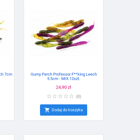
ech 7cm
Gumy Perch Professor F**king Leech
5.5cm - MIX 12szt.
Cena
24,90 zł
(
0
)

Dodaj do koszyka