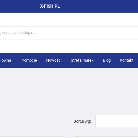
X-FISH.PL
główna
Promocje
Nowości
Strefa marek
Blog
Kontakt
Sortuj wg: