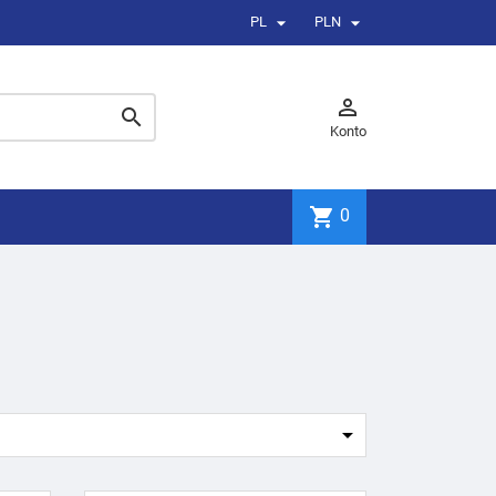


PL
PLN


Konto
shopping_cart
0
