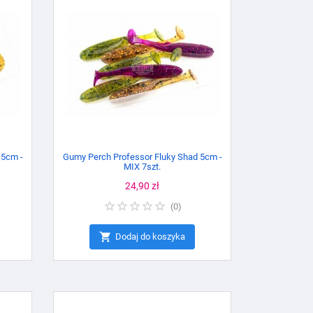
 5cm -
Gumy Perch Professor Fluky Shad 5cm -
MIX 7szt.
Cena
24,90 zł
(
0
)

Dodaj do koszyka