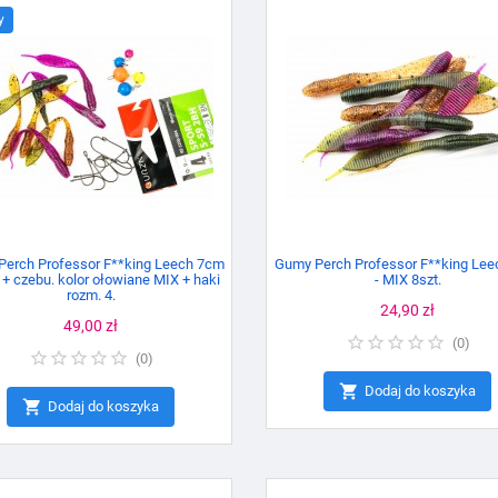
y
erch Professor F**king Leech 7cm
Gumy Perch Professor F**king Le
. + czebu. kolor ołowiane MIX + haki
- MIX 8szt.
rozm. 4.
Cena
24,90 zł
Cena
49,00 zł
(
0
)
(
0
)

Dodaj do koszyka

Dodaj do koszyka