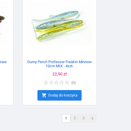
Craw
Gumy Perch Professor Freakin Minnow
10cm MIX - 4szt.
Cena
22,90 zł
(
0
)

Dodaj do koszyka

2
3
1