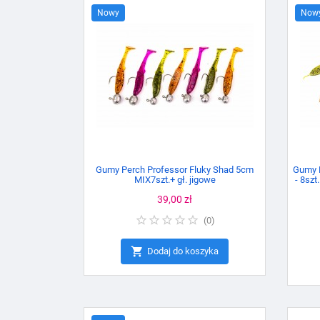
Nowy
Now
Gumy Perch Professor Fluky Shad 5cm
Gumy P
MIX7szt.+ gł. jigowe
- 8szt
Cena
39,00 zł
(
0
)

Dodaj do koszyka