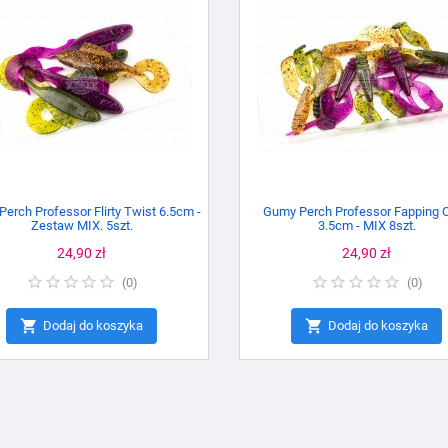
erch Professor Flirty Twist 6.5cm -
Gumy Perch Professor Fapping 
Zestaw MIX. 5szt.
3.5cm - MIX 8szt.
Cena
24,90 zł
Cena
24,90 zł
(
0
)
(
0
)


Dodaj do koszyka
Dodaj do koszyka