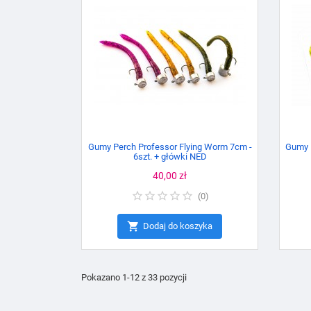
Gumy Perch Professor Flying Worm 7cm -
Gumy P
6szt. + główki NED
Cena
40,00 zł
(
0
)

Dodaj do koszyka
Pokazano 1-12 z 33 pozycji