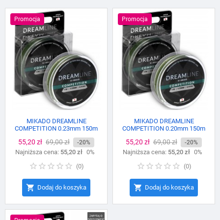
Promocja
Promocja
MIKADO DREAMLINE
MIKADO DREAMLINE
COMPETITION 0.23mm 150m
COMPETITION 0.20mm 150m
green
green
Cena
55,20 zł
Cena
69,00 zł
Cena
55,20 zł
Cena
69,00 zł
-20%
-20%
Najniższa cena:
podstawowa
55,20 zł
0%
Najniższa cena:
podstawowa
55,20 zł
0%
(
0
)
(
0
)


Dodaj do koszyka
Dodaj do koszyka