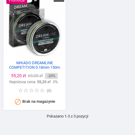
Promocja
MIKADO DREAMLINE
COMPETITION 0.18mm 150m
green
Cena
55,20 zł
Cena
69,00 zł
-20%
Najniższa cena:
podstawowa
55,20 zł
0%
(
0
)

Brak na magazynie
Pokazano 1-3 z 3 pozycji