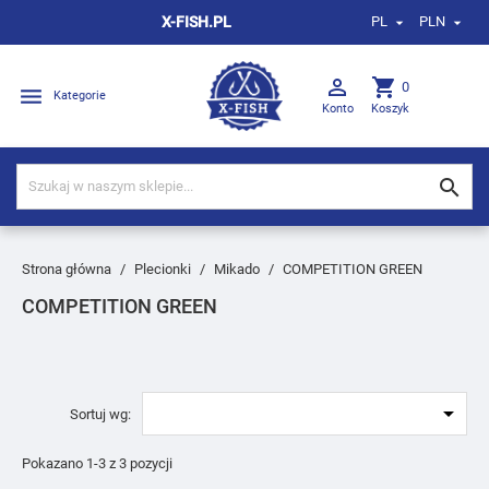
X-FISH.PL
PL
PLN



shopping_cart
0

Kategorie
Konto
Koszyk

Strona główna
Plecionki
Mikado
COMPETITION GREEN
COMPETITION GREEN

Sortuj wg:
Pokazano 1-3 z 3 pozycji