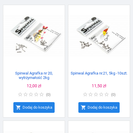
Spinwal Agrafka nr 20,
Spinwal Agrafka nr.21, 5kg -10szt.
wytrzymałość 2kg
Cena
12,00 zł
Cena
11,50 zł
(
0
)
(
0
)


Dodaj do koszyka
Dodaj do koszyka