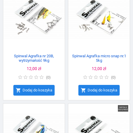
Spinwal Agrafka nr 20B,
Spinwal Agrafka micro snap nr.1
wytrzymałość 9kg
5kg
Cena
12,00 zł
Cena
12,00 zł
(
0
)
(
0
)


Dodaj do koszyka
Dodaj do koszyka