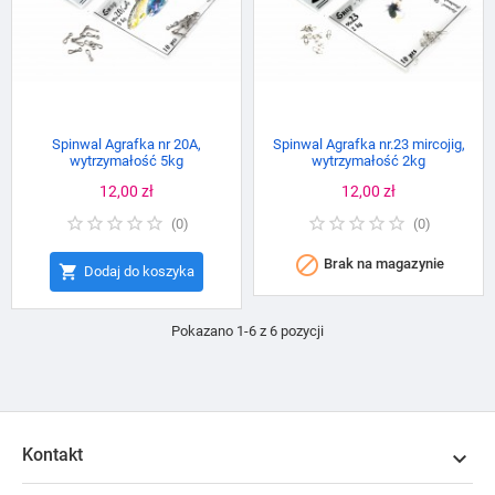
Spinwal Agrafka nr 20A,
Spinwal Agrafka nr.23 mircojig,
wytrzymałość 5kg
wytrzymałość 2kg
Cena
12,00 zł
Cena
12,00 zł
(
0
)
(
0
)

Brak na magazynie

Dodaj do koszyka
Pokazano 1-6 z 6 pozycji
Kontakt
