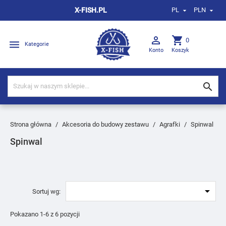
X-FISH.PL
PL
PLN



shopping_cart
0

Kategorie
Konto
Koszyk

Strona główna
Akcesoria do budowy zestawu
Agrafki
Spinwal
Spinwal

Sortuj wg:
Pokazano 1-6 z 6 pozycji