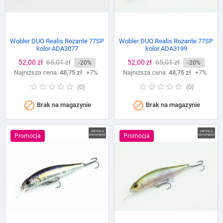
Wobler DUO Realis Rozante 77SP
Wobler DUO Realis Rozante 77SP
kolor ADA3077
kolor ADA3199
Cena
52,00 zł
Cena
65,01 zł
Cena
52,00 zł
Cena
65,01 zł
-20%
-20%
Najniższa cena:
podstawowa
48,75 zł
+7%
Najniższa cena:
podstawowa
48,75 zł
+7%
(
0
)
(
0
)


Brak na magazynie
Brak na magazynie
Promocja
Promocja