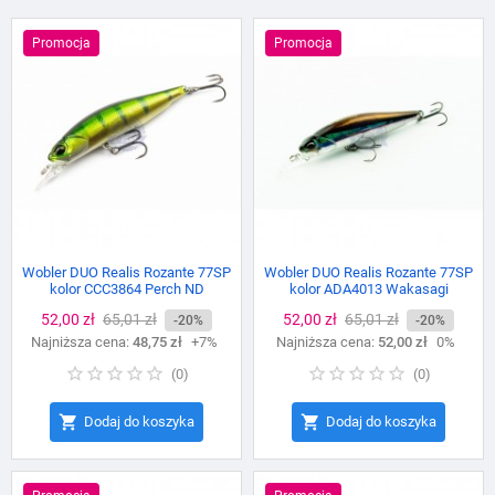
Promocja
Promocja
Wobler DUO Realis Rozante 77SP
Wobler DUO Realis Rozante 77SP
kolor CCC3864 Perch ND
kolor ADA4013 Wakasagi
Cena
52,00 zł
Cena
65,01 zł
Cena
52,00 zł
Cena
65,01 zł
-20%
-20%
Najniższa cena:
podstawowa
48,75 zł
+7%
Najniższa cena:
podstawowa
52,00 zł
0%
(
0
)
(
0
)


Dodaj do koszyka
Dodaj do koszyka