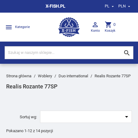
X-FISH.PL
PL
PLN



shopping_cart
0

Kategorie
Konto
Koszyk

Strona główna
Woblery
Duo international
Realis Rozante 77SP
Realis Rozante 77SP

Sortuj wg:
Pokazano 1-12 z 14 pozycji