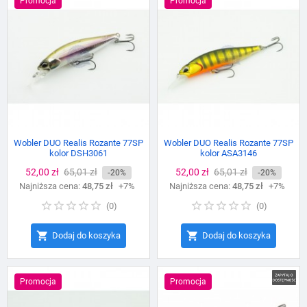
Promocja
Promocja
Wobler DUO Realis Rozante 77SP
Wobler DUO Realis Rozante 77SP
kolor DSH3061
kolor ASA3146
Cena
52,00 zł
Cena
65,01 zł
Cena
52,00 zł
Cena
65,01 zł
-20%
-20%
Najniższa cena:
podstawowa
48,75 zł
+7%
Najniższa cena:
podstawowa
48,75 zł
+7%
(
0
)
(
0
)


Dodaj do koszyka
Dodaj do koszyka
Promocja
Promocja