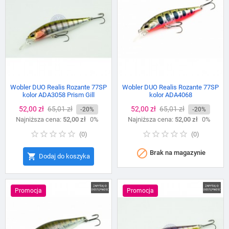
Wobler DUO Realis Rozante 77SP
Wobler DUO Realis Rozante 77SP
kolor ADA3058 Prism Gill
kolor ADA4068
Cena
52,00 zł
Cena
65,01 zł
Cena
52,00 zł
Cena
65,01 zł
-20%
-20%
Najniższa cena:
podstawowa
52,00 zł
0%
Najniższa cena:
podstawowa
52,00 zł
0%
(
0
)
(
0
)

Brak na magazynie

Dodaj do koszyka
Promocja
Promocja