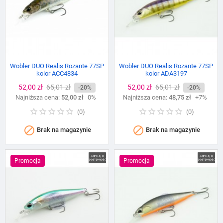
Wobler DUO Realis Rozante 77SP
Wobler DUO Realis Rozante 77SP
kolor ACC4834
kolor ADA3197
Cena
52,00 zł
Cena
65,01 zł
Cena
52,00 zł
Cena
65,01 zł
-20%
-20%
Najniższa cena:
podstawowa
52,00 zł
0%
Najniższa cena:
podstawowa
48,75 zł
+7%
(
0
)
(
0
)


Brak na magazynie
Brak na magazynie
Promocja
Promocja