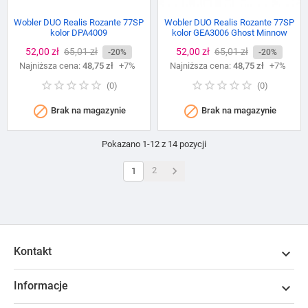
Wobler DUO Realis Rozante 77SP
Wobler DUO Realis Rozante 77SP
kolor DPA4009
kolor GEA3006 Ghost Minnow
Cena
52,00 zł
Cena
65,01 zł
Cena
52,00 zł
Cena
65,01 zł
-20%
-20%
Najniższa cena:
podstawowa
48,75 zł
+7%
Najniższa cena:
podstawowa
48,75 zł
+7%
(
0
)
(
0
)


Brak na magazynie
Brak na magazynie
Pokazano 1-12 z 14 pozycji

2
1
Kontakt

Informacje
