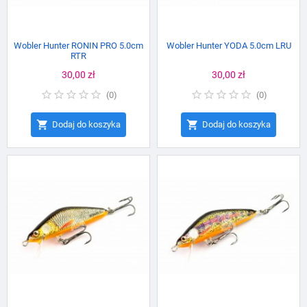
Wobler Hunter RONIN PRO 5.0cm
Wobler Hunter YODA 5.0cm LRU
RTR
Cena
30,00 zł
Cena
30,00 zł
(
0
)
(
0
)


Dodaj do koszyka
Dodaj do koszyka