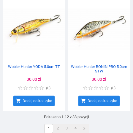
Wobler Hunter YODA 5.0cm TT
Wobler Hunter RONIN PRO 5.0cm
STW
Cena
30,00 zł
Cena
30,00 zł
(
0
)
(
0
)


Dodaj do koszyka
Dodaj do koszyka
Pokazano 1-12 z 38 pozycji

2
3
4
1