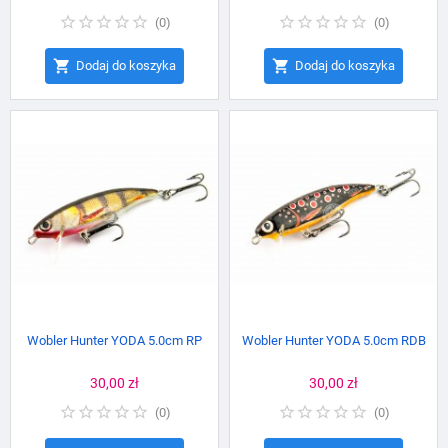
(
0
)
(
0
)


Dodaj do koszyka
Dodaj do koszyka
Wobler Hunter YODA 5.0cm RP
Wobler Hunter YODA 5.0cm RDB
Cena
30,00 zł
Cena
30,00 zł
(
0
)
(
0
)