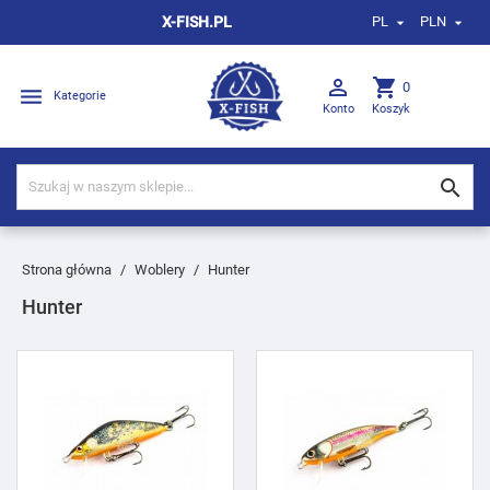
X-FISH.PL
PL
PLN



shopping_cart
0

Kategorie
Konto
Koszyk

Strona główna
Woblery
Hunter
Hunter