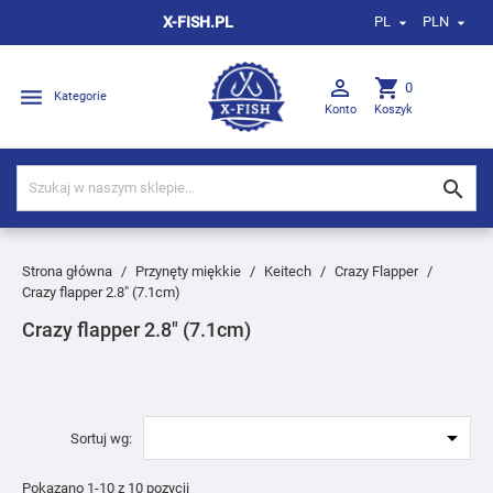
X-FISH.PL
PL
PLN



shopping_cart
0

Kategorie
Konto
Koszyk

Strona główna
Przynęty miękkie
Keitech
Crazy Flapper
Crazy flapper 2.8" (7.1cm)
Crazy flapper 2.8" (7.1cm)

Sortuj wg:
Pokazano 1-10 z 10 pozycji