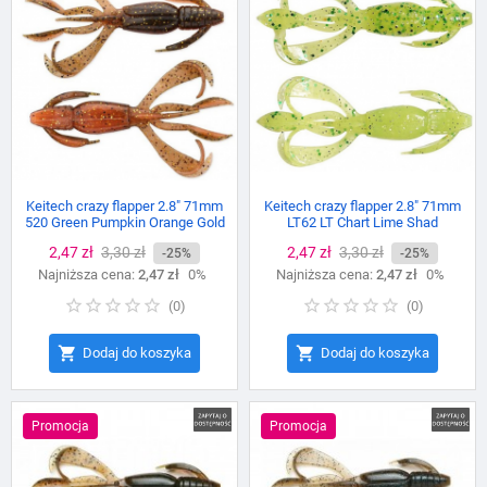
Keitech crazy flapper 2.8" 71mm
Keitech crazy flapper 2.8" 71mm
520 Green Pumpkin Orange Gold
LT62 LT Chart Lime Shad
Cena
2,47 zł
Cena
3,30 zł
Cena
2,47 zł
Cena
3,30 zł
-25%
-25%
Najniższa cena:
podstawowa
2,47 zł
0%
Najniższa cena:
podstawowa
2,47 zł
0%
(
0
)
(
0
)


Dodaj do koszyka
Dodaj do koszyka
Promocja
Promocja