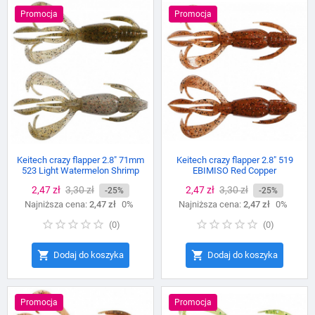
Promocja
Promocja
Keitech crazy flapper 2.8" 71mm
Keitech crazy flapper 2.8" 519
523 Light Watermelon Shrimp
EBIMISO Red Copper
Cena
2,47 zł
Cena
3,30 zł
Cena
2,47 zł
Cena
3,30 zł
-25%
-25%
Najniższa cena:
podstawowa
2,47 zł
0%
Najniższa cena:
podstawowa
2,47 zł
0%
(
0
)
(
0
)


Dodaj do koszyka
Dodaj do koszyka
Promocja
Promocja