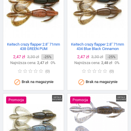
Keitech crazy flapper 2.8" 71mm
Keitech crazy flapper 2.8" 71mm
438 GREEN PUM
434 Blue Black Cinnamon
Cena
2,47 zł
Cena
3,30 zł
Cena
2,47 zł
Cena
3,30 zł
-25%
-25%
Najniższa cena:
podstawowa
2,47 zł
0%
Najniższa cena:
podstawowa
2,48 zł
0%
(
0
)
(
0
)


Brak na magazynie
Brak na magazynie
Promocja
Promocja