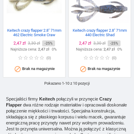
Keitech crazy flapper 2.8" 71mm
Keitech crazy flapper 2.8" 71mm
462 Electric Smoke Craw
440 Electric Shad
Cena
2,47 zł
Cena
3,30 zł
Cena
2,47 zł
Cena
3,30 zł
-25%
-25%
Najniższa cena:
podstawowa
2,47 zł
0%
Najniższa cena:
podstawowa
2,47 zł
0%
(
0
)
(
0
)


Brak na magazynie
Brak na magazynie
Pokazano 1-10 z 10 pozycji
Specjaliści firmy
Keitech
połączyli w przynęcie
Crazy
Flapper
dwa różne rodzaje materiałów i opracowali doskonałe
połączenie miękkości i trwałości. Specjalna konstrukcja,
składająca się z płaskiego korpusu i wielu macek, gwarantuje
energiczną pracę przynęty nawet przy wolnym prowadzeniu.
Jest to przynęta uniwersalna. Można ją połączyć z klasyczną