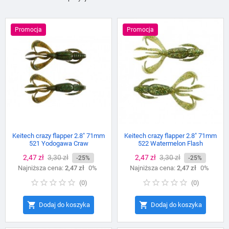
Promocja
Promocja
Keitech crazy flapper 2.8" 71mm
Keitech crazy flapper 2.8" 71mm
521 Yodogawa Craw
522 Watermelon Flash
Cena
2,47 zł
Cena
3,30 zł
Cena
2,47 zł
Cena
3,30 zł
-25%
-25%
Najniższa cena:
podstawowa
2,47 zł
0%
Najniższa cena:
podstawowa
2,47 zł
0%
(
0
)
(
0
)


Dodaj do koszyka
Dodaj do koszyka