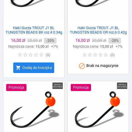
Haki Gurza TROUT J1 BL
Haki Gurza TROUT J1 BL
TUNGSTEN BEADS BK roz.4 0.34g
TUNGSTEN BEADS OR roz.6 0.42g
Cena
16,00 zł
Cena
20,00 zł
Cena
16,00 zł
Cena
20,00 zł
-20%
-20%
Najniższa cena:
podstawowa
15,00 zł
+7%
Najniższa cena:
podstawowa
15,00 zł
+7%
(
0
)
(
0
)

Brak na magazynie

Dodaj do koszyka
Promocja
Promocja