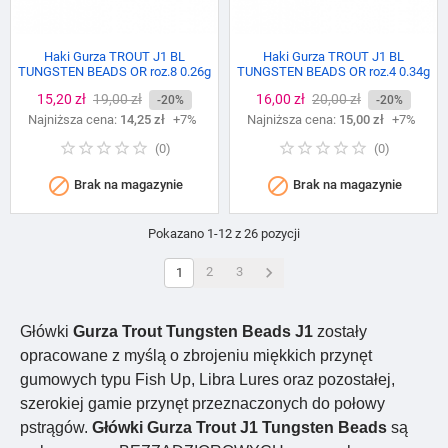
Haki Gurza TROUT J1 BL
Haki Gurza TROUT J1 BL
TUNGSTEN BEADS OR roz.8 0.26g
TUNGSTEN BEADS OR roz.4 0.34g
Cena
15,20 zł
Cena
19,00 zł
Cena
16,00 zł
Cena
20,00 zł
-20%
-20%
Najniższa cena:
podstawowa
14,25 zł
+7%
Najniższa cena:
podstawowa
15,00 zł
+7%
(
0
)
(
0
)


Brak na magazynie
Brak na magazynie
Pokazano 1-12 z 26 pozycji

2
3
1
Główki
Gurza Trout Tungsten Beads J1
zostały
opracowane z myślą o zbrojeniu miękkich przynęt
gumowych typu Fish Up, Libra Lures oraz pozostałej,
szerokiej gamie przynęt przeznaczonych do połowy
pstrągów.
Główki Gurza Trout J1 Tungsten Beads
są