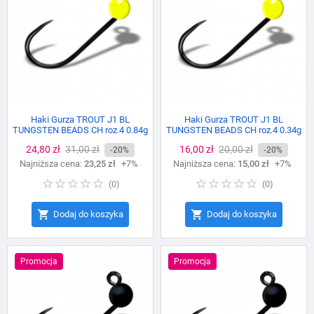
Haki Gurza TROUT J1 BL
Haki Gurza TROUT J1 BL
TUNGSTEN BEADS CH roz.4 0.84g
TUNGSTEN BEADS CH roz.4 0.34g
Cena
24,80 zł
Cena
31,00 zł
Cena
16,00 zł
Cena
20,00 zł
-20%
-20%
Najniższa cena:
podstawowa
23,25 zł
+7%
Najniższa cena:
podstawowa
15,00 zł
+7%
(
0
)
(
0
)


Dodaj do koszyka
Dodaj do koszyka
Promocja
Promocja