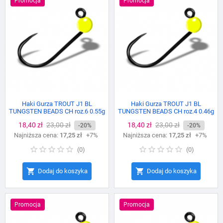
Promocja
Promocja
Haki Gurza TROUT J1 BL
Haki Gurza TROUT J1 BL
TUNGSTEN BEADS CH roz.6 0.55g
TUNGSTEN BEADS CH roz.4 0.46g
Cena
18,40 zł
Cena
23,00 zł
Cena
18,40 zł
Cena
23,00 zł
-20%
-20%
Najniższa cena:
podstawowa
17,25 zł
+7%
Najniższa cena:
podstawowa
17,25 zł
+7%
(
0
)
(
0
)


Dodaj do koszyka
Dodaj do koszyka
Promocja
Promocja