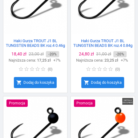
Haki Gurza TROUT J1 BL
Haki Gurza TROUT J1 BL
TUNGSTEN BEADS BK roz.4 0.46g
TUNGSTEN BEADS BK roz.4 0.84g
Cena
18,40 zł
Cena
23,00 zł
Cena
24,80 zł
Cena
31,00 zł
-20%
-20%
Najniższa cena:
podstawowa
17,25 zł
+7%
Najniższa cena:
podstawowa
23,25 zł
+7%
(
0
)
(
0
)


Dodaj do koszyka
Dodaj do koszyka
Promocja
Promocja