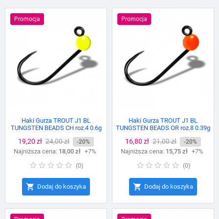
Promocja
Promocja
Haki Gurza TROUT J1 BL
Haki Gurza TROUT J1 BL
TUNGSTEN BEADS CH roz.4 0.6g
TUNGSTEN BEADS OR roz.8 0.39g
Cena
19,20 zł
Cena
24,00 zł
Cena
16,80 zł
Cena
21,00 zł
-20%
-20%
Najniższa cena:
podstawowa
18,00 zł
+7%
Najniższa cena:
podstawowa
15,75 zł
+7%
(
0
)
(
0
)


Dodaj do koszyka
Dodaj do koszyka