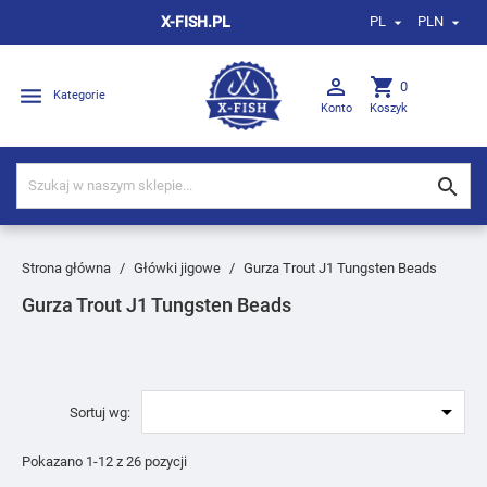
X-FISH.PL
PL
PLN



shopping_cart
0

Kategorie
Konto
Koszyk

Strona główna
Główki jigowe
Gurza Trout J1 Tungsten Beads
Gurza Trout J1 Tungsten Beads

Sortuj wg:
Pokazano 1-12 z 26 pozycji